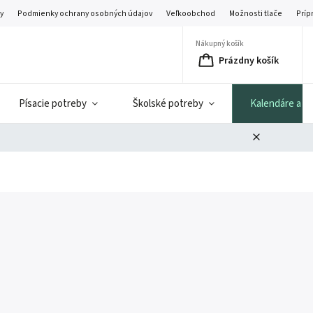
y
Podmienky ochrany osobných údajov
Veľkoobchod
Možnosti tlače
Príp
Nákupný košík
Prázdny košík
Písacie potreby
Školské potreby
Kalendáre a di