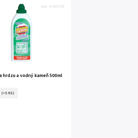
Kód:
HY005700
a hrdzu a vodný kameň 500ml
(>5 KS)