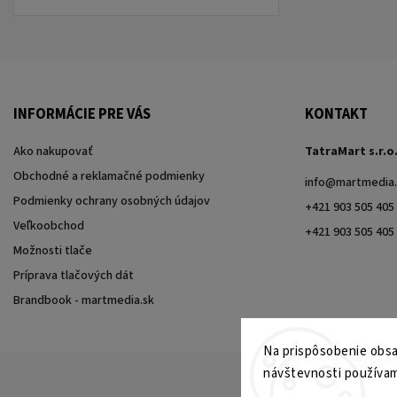
INFORMÁCIE PRE VÁS
KONTAKT
Ako nakupovať
TatraMart s.r.o
Obchodné a reklamačné podmienky
info
@
martmedia.
Podmienky ochrany osobných údajov
+421 903 505 405
Veľkoobchod
+421 903 505 405
Možnosti tlače
Príprava tlačových dát
Brandbook - martmedia.sk
Na prispôsobenie obsah
návštevnosti používam