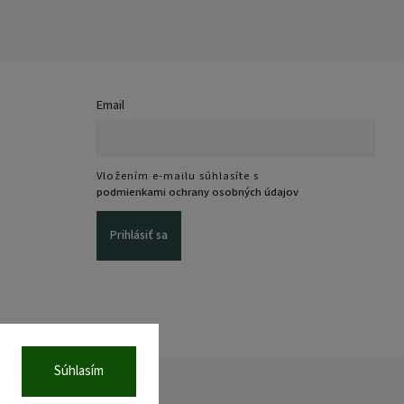
Email
Vložením e-mailu súhlasíte s
podmienkami ochrany osobných údajov
Prihlásiť sa
Súhlasím