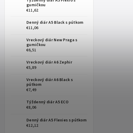
Týždenný diár A5 Flexio s
gumičkou
€11,62
Denný diár A5 Black s pútkom
€11,06
Vreckový diár New Praga s
gumičkou
€6,51
Vreckový diár A6 Zephir
€5,89
Vreckový diár A6 Black s
pútkom
€7,49
Týždenný diár A5 ECO
€8,06
Denný diár A5 Flexies s pútkom
€12,12