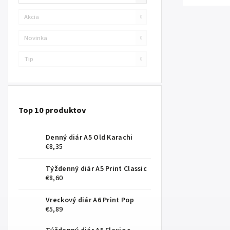
Akcia
0
Novinka
0
Tip
0
Top 10 produktov
Denný diár A5 Old Karachi
€8,35
Týždenný diár A5 Print Classic
€8,60
Vreckový diár A6 Print Pop
€5,89