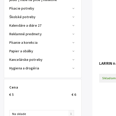
jedlo | fľaše na pitie | hliníkové
Písacie potreby
Školské potreby
Kalendáre a diáre 27
Reklamné predmety
Písanie a korekcia
Papier a obálky
Kancelárske potreby
LARRIN n
Hygiena a drogéria
Skladom
Cena
€
5
€
6
Na sklade
1