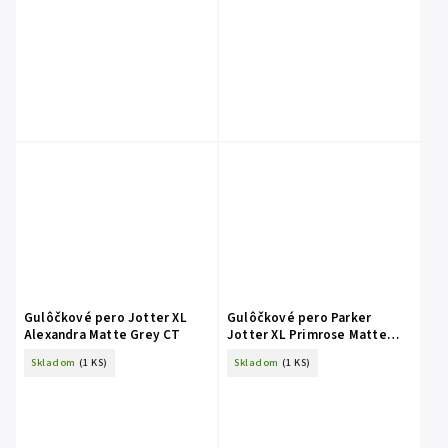
Gulôčkové pero Jotter XL
Gulôčkové pero Parker
Alexandra Matte Grey CT
Jotter XL Primrose Matte
Blue CT
Skladom
(1 KS)
Skladom
(1 KS)