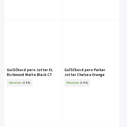
Gulôčkové pero Jotter XL
Guľôčkové pero Parker
Richmond Matte Black CT
Jotter Chelsea Orange
Skladom
(1 KS)
Skladom
(1 KS)