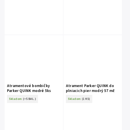
Atramentové bombičky
Atrament Parker QUINK do
Parker QUINK modré 5ks
plniacich pier modrý 57 mℓ
Skladom
(>5 BAL.)
Skladom
(1 KS)