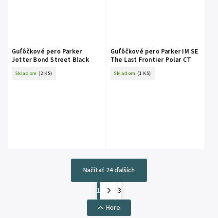
Guľôčkové pero Parker
Guľôčkové pero Parker IM SE
Jotter Bond Street Black
The Last Frontier Polar CT
Skladom
(2 KS)
Skladom
(1 KS)
Načítať 24 ďalších
1
3
Hore