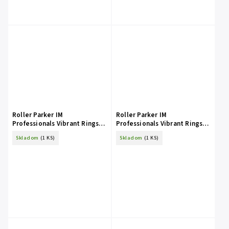
Roller Parker IM
Roller Parker IM
Professionals Vibrant Rings
Professionals Vibrant Rings
Amethyst Purple
Flame Orange
Skladom
(1 KS)
Skladom
(1 KS)