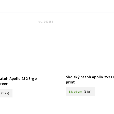
Kód:
161556
Školský batoh Apollo 252 E
atoh Apollo 252 Ergo -
print
green
Skladom
(1 ks)
(1 ks)