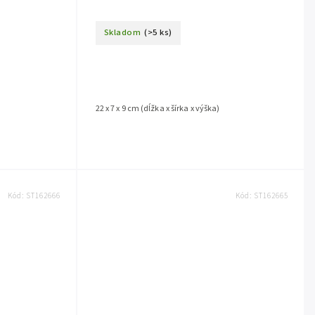
Skladom
(>5 ks)
)
22 x 7 x 9 cm (dĺžka x šírka x výška)
Kód:
ST162666
Kód:
ST162665