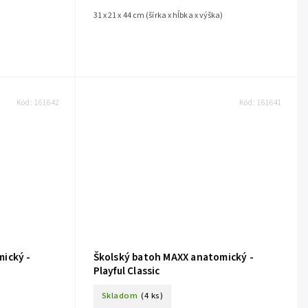
)
31 x 21 x 44 cm (šírka x hĺbka x výška)
Kód:
161642
Kód:
161641
ický -
Školský batoh MAXX anatomický -
Playful Classic
Skladom
(4 ks)