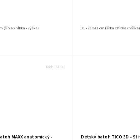
cm (šírka x hĺbka x výška)
31 x 21 x 41 cm (šírka x hĺbka x výška
Kód:
161845
batoh MAXX anatomický -
Detský batoh TICO 3D - Sti