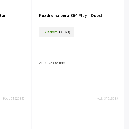
tar
Puzdro na perá B64 Play - Oops!
Skladom
(>5 ks)
210 x 105 x 65 mm
Kód:
ST326840
Kód:
ST318083