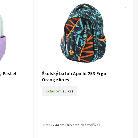
Kód:
163134
Kód:
161571
, Pastel
Školský batoh Apollo 253 Ergo -
Orange lines
Skladom
(3 ks)
31 x 21 x 44 cm (šírka x hĺbka x výška)