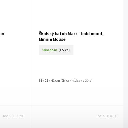
Man
Školský batoh Maxx - bold mood,
Minnie Mouse
Skladom
(>5 ks)
)
31 x 21 x 41 cm (šírka x hĺbka x výška)
Kód:
ST100709
Kód:
ST100708