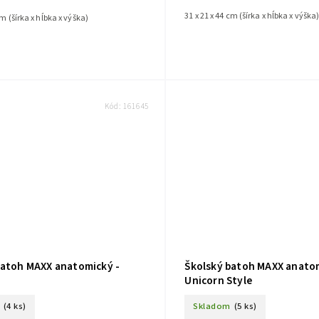
31 x 21 x 44 cm (šírka x hĺbka x výška
cm (šírka x hĺbka x výška)
Kód:
161645
batoh MAXX anatomický -
Školský batoh MAXX anatom
Unicorn Style
(4 ks)
Skladom
(5 ks)