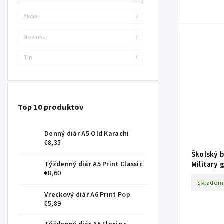
Akcia
0
Novinka
0
Tip
0
Top 10 produktov
Denný diár A5 Old Karachi
€8,35
Školský b
Military 
Týždenný diár A5 Print Classic
€8,60
Skladom
Vreckový diár A6 Print Pop
€5,89