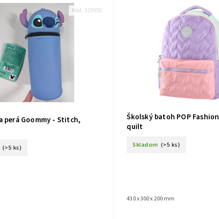
Kód:
325950
Školský batoh POP Fashion
a perá Goommy - Stitch,
quilt
Skladom
(>5 ks)
(>5 ks)
430 x 300 x 200 mm