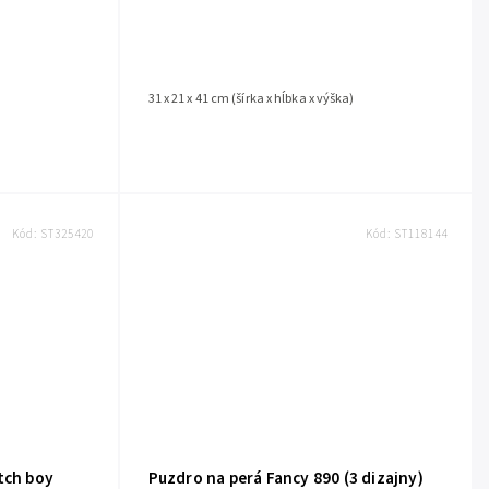
)
31 x 21 x 41 cm (šírka x hĺbka x výška)
Kód:
ST325420
Kód:
ST118144
tch boy
Puzdro na perá Fancy 890 (3 dizajny)