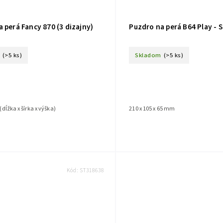
 perá Fancy 870 (3 dizajny)
Puzdro na perá B64 Play - S
(>5 ks)
Skladom
(>5 ks)
 (dĺžka x šírka x výška)
210 x 105 x 65 mm
Kód:
ST318638