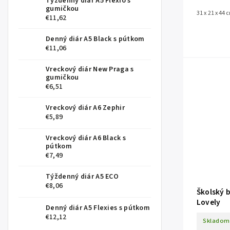
Týždenný diár A5 Flexio s
gumičkou
31 x 21 x 44 
€11,62
Denný diár A5 Black s pútkom
€11,06
Vreckový diár New Praga s
gumičkou
€6,51
Vreckový diár A6 Zephir
€5,89
Vreckový diár A6 Black s
pútkom
€7,49
Týždenný diár A5 ECO
€8,06
Školský 
Lovely
Denný diár A5 Flexies s pútkom
€12,12
Skladom