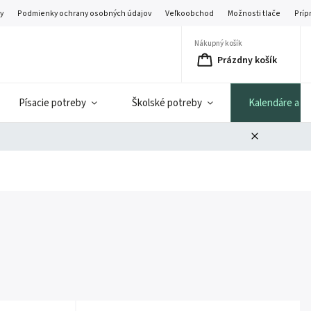
y
Podmienky ochrany osobných údajov
Veľkoobchod
Možnosti tlače
Príp
Nákupný košík
Prázdny košík
Písacie potreby
Školské potreby
Kalendáre a di