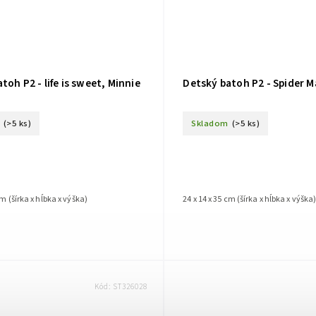
toh P2 - life is sweet, Minnie
Detský batoh P2 - Spider 
(>5 ks)
Skladom
(>5 ks)
cm (šírka x hĺbka x výška)
24 x 14 x 35 cm (šírka x hĺbka x výška
Kód:
ST326028