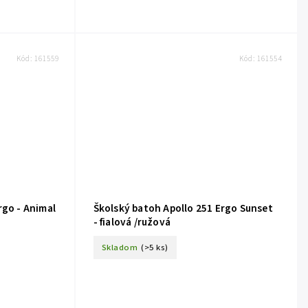
Kód:
161559
Kód:
161554
rgo - Animal
Školský batoh Apollo 251 Ergo Sunset
- fialová /ružová
Skladom
(>5 ks)