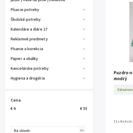
jedlo | fľaše na pitie | hliníkové
Písacie potreby
Školské potreby
Kalendáre a diáre 27
Reklamné predmety
Písanie a korekcia
Papier a obálky
Kancelárske potreby
Puzdro n
Hygiena a drogéria
modrý
Skladom
Cena
€
6
€
55
21 x 8 x 6 cm
Na sklade
64