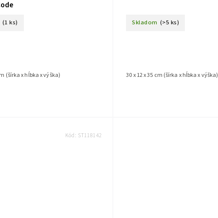
Code
(1 ks)
Skladom
(>5 ks)
cm (šírka x hĺbka x výška)
30 x 12 x 35 cm (šírka x hĺbka x výška
Kód:
ST118142