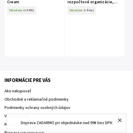
Cream
rozpočtové organizácie,
číslovaný s 2 potvrdenkami
Skladom
(>5 KS)
Skladom
(>5 ks)
A6
INFORMÁCIE PRE VÁS
Ako nakupovať
Obchodné a reklamačné podmienky
Podmienky ochrany osobných údajov
Veľkoobchod
Doprava ZADARMO pri objednávke nad 99€ bez DPH
Možnosti tlače
Príprava tlačových dát