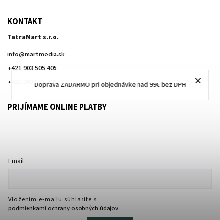
KONTAKT
TatraMart s.r.o.
info
@
martmedia.sk
+421 903 505 405
+421 903 505 405
Doprava ZADARMO pri objednávke nad 99€ bez DPH
PRIJÍMAME ONLINE PLATBY
Email
Vložením e-mailu súhlasíte s
podmienkami ochrany osobných údajov