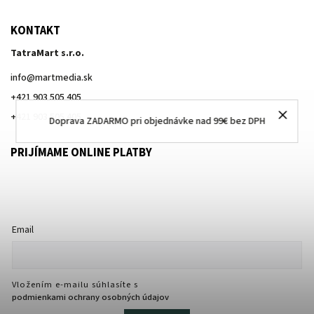
KONTAKT
TatraMart s.r.o.
info
@
martmedia.sk
+421 903 505 405
+421 903 505 405
Doprava ZADARMO pri objednávke nad 99€ bez DPH
PRIJÍMAME ONLINE PLATBY
Email
Vložením e-mailu súhlasíte s
podmienkami ochrany osobných údajov