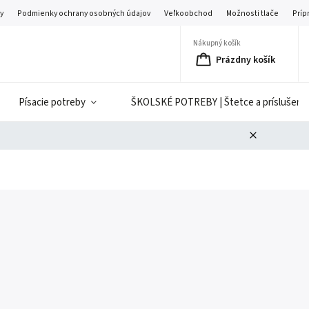
y
Podmienky ochrany osobných údajov
Veľkoobchod
Možnosti tlače
Príp
Nákupný košík
Prázdny košík
Písacie potreby
ŠKOLSKÉ POTREBY | Štetce a príslušenst