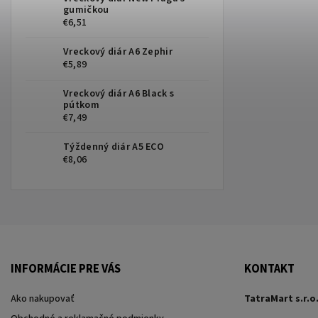
gumičkou
€6,51
Vreckový diár A6 Zephir
€5,89
Vreckový diár A6 Black s
pútkom
€7,49
Týždenný diár A5 ECO
€8,06
INFORMÁCIE PRE VÁS
KONTAKT
Ako nakupovať
TatraMart s.r.o