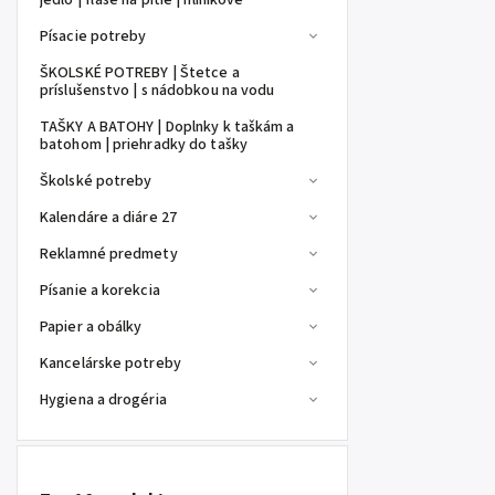
jedlo | fľaše na pitie | hliníkové
Písacie potreby
ŠKOLSKÉ POTREBY | Štetce a
príslušenstvo | s nádobkou na vodu
TAŠKY A BATOHY | Doplnky k taškám a
batohom | priehradky do tašky
Školské potreby
Kalendáre a diáre 27
Reklamné predmety
Písanie a korekcia
Papier a obálky
Kancelárske potreby
Hygiena a drogéria