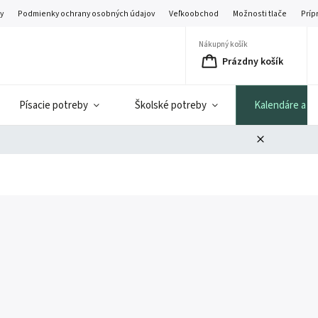
y
Podmienky ochrany osobných údajov
Veľkoobchod
Možnosti tlače
Príp
Nákupný košík
Prázdny košík
Písacie potreby
Školské potreby
Kalendáre a di