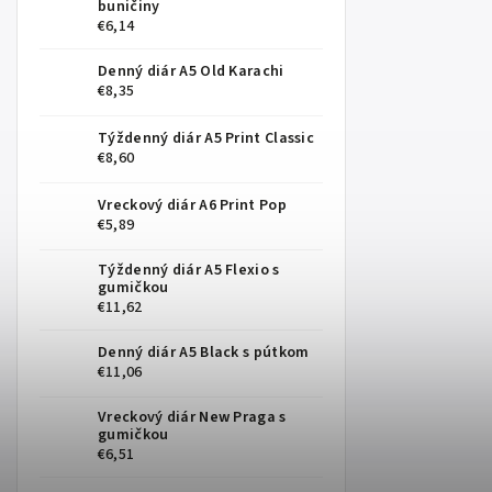
buničiny
€6,14
Denný diár A5 Old Karachi
€8,35
Týždenný diár A5 Print Classic
€8,60
Vreckový diár A6 Print Pop
€5,89
Týždenný diár A5 Flexio s
gumičkou
€11,62
Denný diár A5 Black s pútkom
€11,06
Vreckový diár New Praga s
gumičkou
€6,51