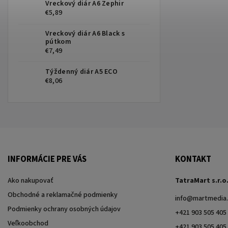
Vreckový diár A6 Zephir
€5,89
Vreckový diár A6 Black s
pútkom
€7,49
Týždenný diár A5 ECO
€8,06
INFORMÁCIE PRE VÁS
KONTAKT
Ako nakupovať
TatraMart s.r.o
Obchodné a reklamačné podmienky
info
@
martmedia.
Podmienky ochrany osobných údajov
+421 903 505 405
Veľkoobchod
+421 903 505 405