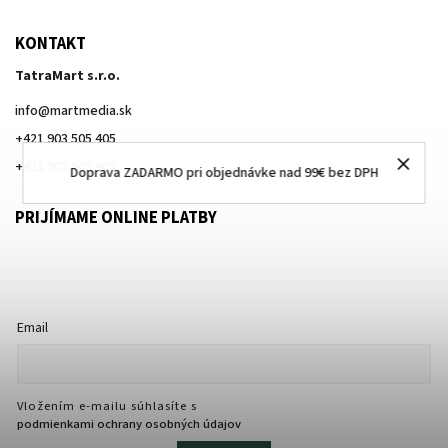
KONTAKT
TatraMart s.r.o.
info
@
martmedia.sk
+421 903 505 405
+421 903 505 405
Doprava ZADARMO pri objednávke nad 99€ bez DPH
PRIJÍMAME ONLINE PLATBY
Email
Vložením e-mailu súhlasíte s
podmienkami ochrany osobných údajov