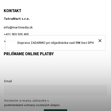
KONTAKT
TatraMart s.r.o.
info
@
martmedia.sk
+421 903 505 405
+421 903 505 405
Doprava ZADARMO pri objednávke nad 99€ bez DPH
PRIJÍMAME ONLINE PLATBY
Email
Vložením e-mailu súhlasíte s
podmienkami ochrany osobných údajov