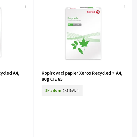
Kód:
PA001038
Kód:
PA001037
cycled A4,
Kopírovací papier Xerox Recycled + A4,
80g CIE 85
Skladom
(>5 BAL.)