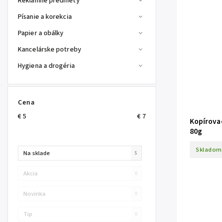
Reklamné predmety
Písanie a korekcia
Papier a obálky
Kancelárske potreby
Hygiena a drogéria
Cena
€
5
€
7
Kopírovac
80g
Skladom
Na sklade
5
Akcia
0
Novinka
0
Tip
0