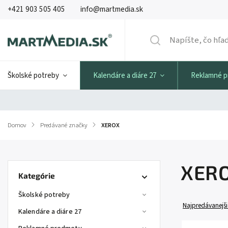
+421 903 505 405
info@martmedia.sk
Školské potreby
Kalendáre a diáre 27
Reklamné 
Domov
/
Predávané značky
/
XEROX
XER
Kategórie
Školské potreby
Najpredávanejši
Kalendáre a diáre 27