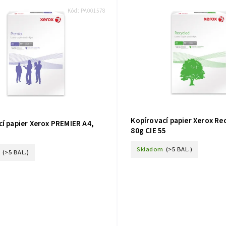
Kód:
PA001578
Kopírovací papier Xerox Re
í papier Xerox PREMIER A4,
80g CIE 55
Skladom
(>5 BAL.)
(>5 BAL.)