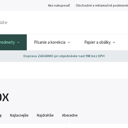
Ako nakupovať
Obchodné a reklamačné podmienk
predmety
Písanie a korekcia
Papier a obálky
Doprava ZADARMO pri objednávke nad 99€ bez DPH
OX
e
Najlacnejšie
Najdrahšie
Abecedne