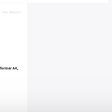
Kód:
PA001011
rformer A4,