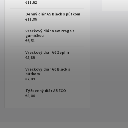
€11,62
Denný diár A5 Black s pútkom
€11,06
Vreckový diár New Praga s
gumičkou
€6,51
Vreckový diár A6 Zephir
€5,89
Vreckový diár A6 Black s
pútkom
€7,49
Týždenný diár A5 ECO
€8,06