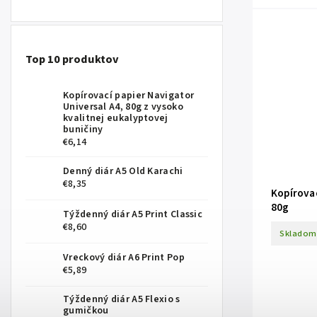
Top 10 produktov
Kopírovací papier Navigator
Universal A4, 80g z vysoko
kvalitnej eukalyptovej
buničiny
€6,14
Denný diár A5 Old Karachi
€8,35
Kopírovac
80g
Týždenný diár A5 Print Classic
€8,60
Skladom
Vreckový diár A6 Print Pop
€5,89
Týždenný diár A5 Flexio s
gumičkou