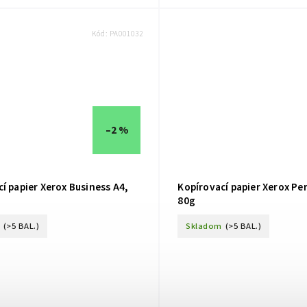
Kód:
PA001032
–2 %
í papier Xerox Business A4,
Kopírovací papier Xerox Pe
80g
(>5 BAL.)
Skladom
(>5 BAL.)