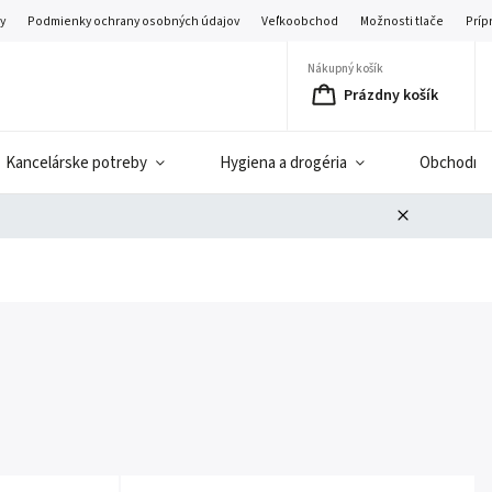
y
Podmienky ochrany osobných údajov
Veľkoobchod
Možnosti tlače
Príp
Nákupný košík
Prázdny košík
Kancelárske potreby
Hygiena a drogéria
Obchodné 