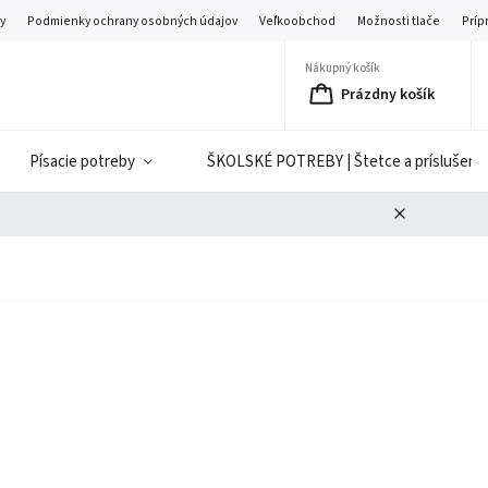
y
Podmienky ochrany osobných údajov
Veľkoobchod
Možnosti tlače
Príp
Nákupný košík
Prázdny košík
Písacie potreby
ŠKOLSKÉ POTREBY | Štetce a príslušenst