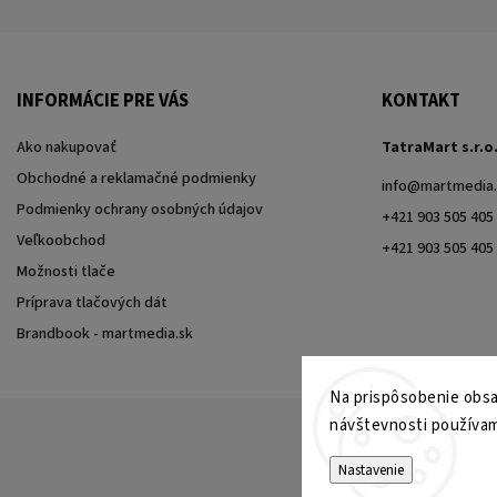
INFORMÁCIE PRE VÁS
KONTAKT
Ako nakupovať
TatraMart s.r.o
Obchodné a reklamačné podmienky
info
@
martmedia.
Podmienky ochrany osobných údajov
+421 903 505 405
Veľkoobchod
+421 903 505 405
Možnosti tlače
Príprava tlačových dát
Brandbook - martmedia.sk
Na prispôsobenie obsah
návštevnosti používam
Nastavenie