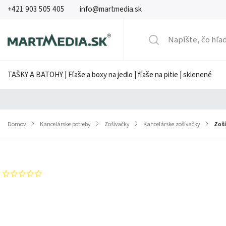
+421 903 505 405
info@martmedia.sk
TAŠKY A BATOHY | Fľaše a boxy na jedlo | fľaše na pitie | sklenené
Domov
/
Kancelárske potreby
/
Zošívačky
/
Kancelárske zošívačky
/
Zoší
Značka:
LEITZ
Neohodnotené