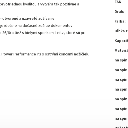
EAN
:
rvotriednou kvalitou a vytvára tak pozitívne a
Druh
:
 - otvorené a uzavreté zošívanie
Farba
:
je ideálne na dočasné zošitie dokumentov
Hĺbka z
6/6) a tiež s bielymi sponkami Leitz, ktoré sú pri
Kapacit
Materiá
tz Power Performance P3 s ostrými koncami nožičiek,
na spin
na spin
na spin
na spin
na spin
na spin
na spi