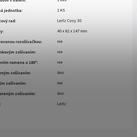
1 kus
usov v balení
:
1 KS
ná jednotka
:
Leitz Cosy 30
tový rad
:
40 x 62 x 147 mm
ry
:
nie
rovanou rozošívačkou
:
nie
enkovým zošívaním
:
nie
rením ramena o 180°
:
áno
reným zošívaním
:
nie
hým zošívaním
:
áno
voreným zošívaním
:
Leitz
: