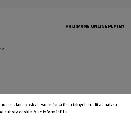
PRIJÍMAME ONLINE PLATBY
.
sk
u a reklám, poskytovanie funkcií sociálnych médií a analýzu
e súbory cookie. Viac informácií
tu
.
Copyright 2026
martmedia.sk
. Všetky práva vyhradené.
Upraviť nastavenie cookies