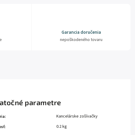
Garancia doručenia
e
nepoškodeného tovaru
atočné parametre
Kancelárske zošívačky
ria
:
0.2 kg
sť
: