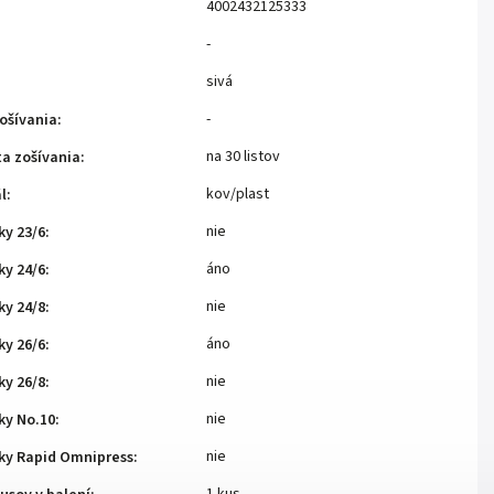
4002432125333
-
sivá
-
ošívania
:
na 30 listov
a zošívania
:
kov/plast
l
:
nie
ky 23/6
:
áno
ky 24/6
:
nie
ky 24/8
:
áno
ky 26/6
:
nie
ky 26/8
:
nie
ky No.10
:
nie
nky Rapid Omnipress
: