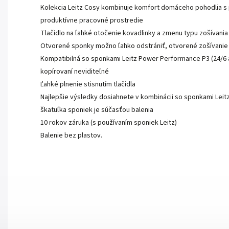
Kolekcia Leitz Cosy kombinuje komfort domáceho pohodlia s p
produktívne pracovné prostredie
Tlačidlo na ľahké otočenie kovadlinky a zmenu typu zošívania
Otvorené sponky možno ľahko odstrániť, otvorené zošívanie 
Kompatibilná so sponkami Leitz Power Performance P3 (24/6 a 2
kopírovaní neviditeľné
Ľahké plnenie stisnutím tlačidla
Najlepšie výsledky dosiahnete v kombinácii so sponkami Lei
škatuľka sponiek je súčasťou balenia
10 rokov záruka (s používaním sponiek Leitz)
Balenie bez plastov.