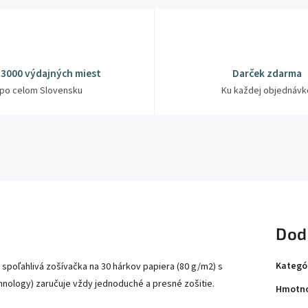
 3000 výdajných miest
Darček zdarma
po celom Slovensku
Ku každej objednávk
Dod
Kategó
a spoľahlivá zošívačka na 30 hárkov papiera (80 g/m2) s
nology) zaručuje vždy jednoduché a presné zošitie.
Hmotno