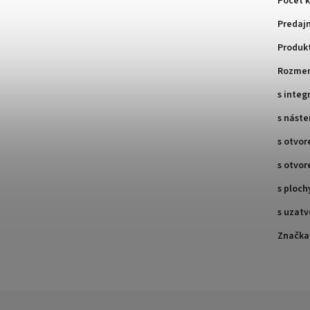
Počet k
Predaj
Produk
Rozme
s integ
s nást
s otvo
s otvo
s ploc
s uzat
Značka