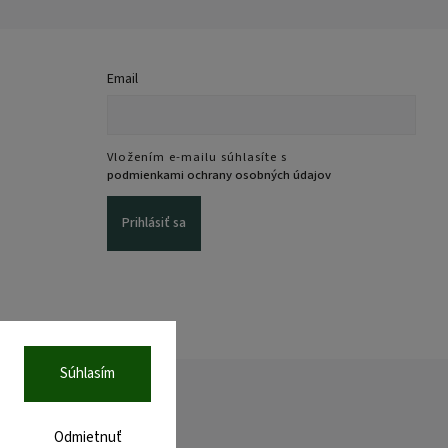
Email
Vložením e-mailu súhlasíte s
podmienkami ochrany osobných údajov
Prihlásiť sa
Súhlasím
Odmietnuť