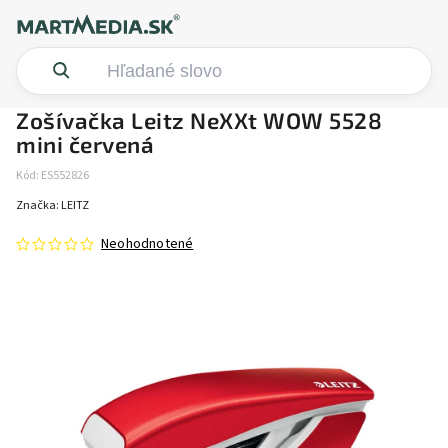
Zošívačka Leitz NeXXt WOW 5528
mini červená
Kód:
ES552826
Značka:
LEITZ
Neohodnotené