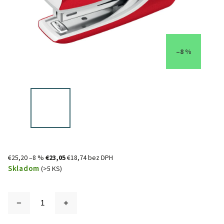
–8 %
€25,20
–8 %
€23,05
€18,74 bez DPH
Skladom
(>5 KS)