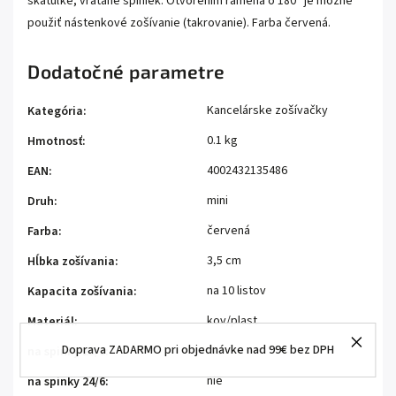
škatuľke, vrátane spiniek. Otvorením ramena o 180° je možné
použiť nástenkové zošívanie (takrovanie). Farba červená.
Dodatočné parametre
Kancelárske zošívačky
Kategória
:
0.1 kg
Hmotnosť
:
4002432135486
EAN
:
mini
Druh
:
červená
Farba
:
3,5 cm
Hĺbka zošívania
:
na 10 listov
Kapacita zošívania
:
kov/plast
Materiál
:
Doprava ZADARMO pri objednávke nad 99€ bez DPH
nie
na spinky 23/6
:
nie
na spinky 24/6
: