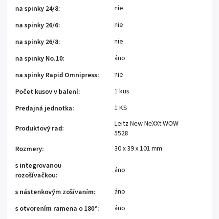
nie
na spinky 24/8
:
nie
na spinky 26/6
:
nie
na spinky 26/8
:
áno
na spinky No.10
:
nie
na spinky Rapid Omnipress
:
1 kus
Počet kusov v balení
:
1 KS
Predajná jednotka
:
Leitz New NeXXt WOW
Produktový rad
:
5528
30 x 39 x 101 mm
Rozmery
:
s integrovanou
áno
rozošívačkou
:
áno
s nástenkovým zošívaním
:
áno
s otvorením ramena o 180°
: