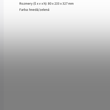
Rozmery (š x v x h): 80 x 233 x 327 mm
Farba: hnedá/zelená