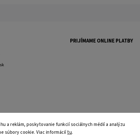
PRIJÍMAME ONLINE PLATBY
.
sk
u a reklám, poskytovanie funkcií sociálnych médií a analýzu
e súbory cookie. Viac informácií
tu
.