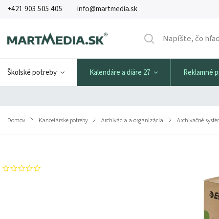
+421 903 505 405
info@martmedia.sk
Školské potreby
Kalendáre a diáre 27
Reklamné 
Domov
/
Kancelárske potreby
/
Archivácia a organizácia
/
Archivačné syst
Značka:
ESSELTE
Neohodnotené