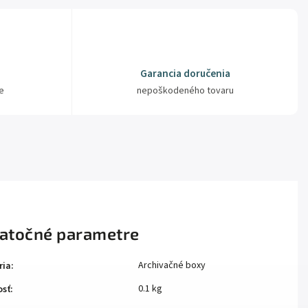
Garancia doručenia
e
nepoškodeného tovaru
atočné parametre
Archivačné boxy
ria
:
0.1 kg
sť
: