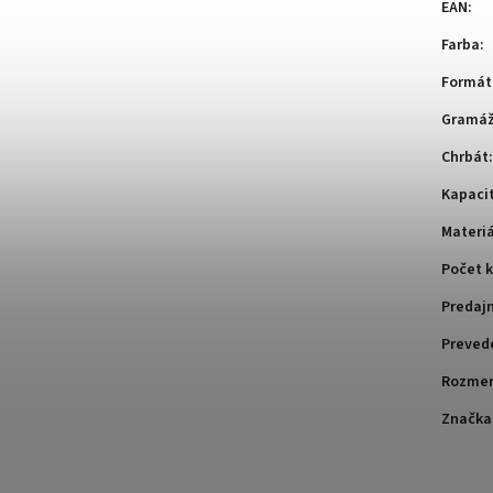
EAN
:
Farba
:
Formát
Gramá
Chrbát
:
Kapaci
Materiá
Počet k
Predaj
Preved
Rozme
Značka