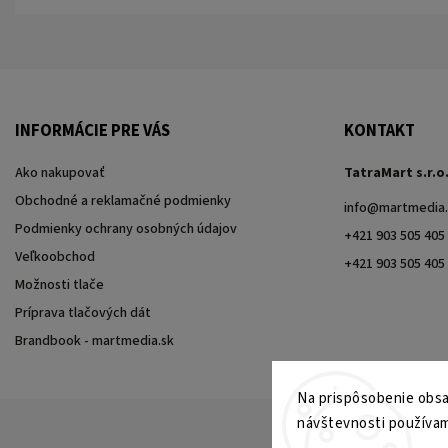
INFORMÁCIE PRE VÁS
KONTAKT
Ako nakupovať
TatraMart s.r.o
Obchodné a reklamačné podmienky
info
@
martmedia.
Podmienky ochrany osobných údajov
+421 903 505 405
Veľkoobchod
+421 903 505 405
Možnosti tlače
Príprava tlačových dát
Brandbook - martmedia.sk
Na prispôsobenie obsah
návštevnosti používam