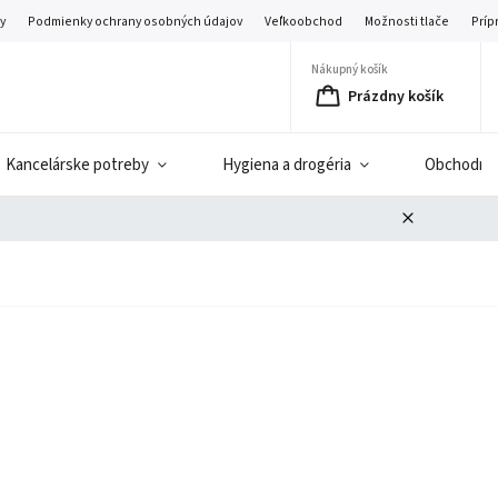
y
Podmienky ochrany osobných údajov
Veľkoobchod
Možnosti tlače
Príp
Nákupný košík
Prázdny košík
Kancelárske potreby
Hygiena a drogéria
Obchodné 