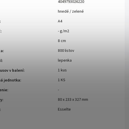
4049793026220
hnedé / zelené
A4
:
- g/m2
ž
:
8 cm
800 listov
ta
:
lepenka
l
:
1 kus
usov v balení
:
1 KS
ná jednotka
:
-
enie
:
80 x 233 x 327 mm
ry
:
Esselte
: