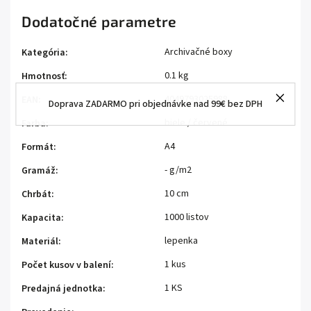
Dodatočné parametre
Archivačné boxy
Kategória
:
0.1 kg
Hmotnosť
:
4049793025988
EAN
:
Doprava ZADARMO pri objednávke nad 99€ bez DPH
biele / červené
Farba
:
A4
Formát
:
- g/m2
Gramáž
:
10 cm
Chrbát
:
1000 listov
Kapacita
:
lepenka
Materiál
:
1 kus
Počet kusov v balení
:
1 KS
Predajná jednotka
: