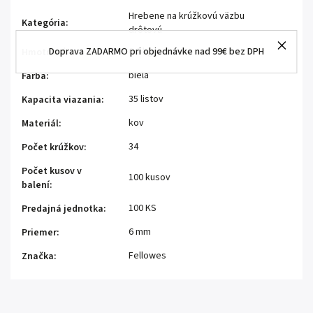
Hrebene na krúžkovú väzbu
Kategória
:
drôtovú
Doprava ZADARMO pri objednávke nad 99€ bez DPH
0.6 kg
Hmotnosť
:
biela
Farba
:
35 listov
Kapacita viazania
:
kov
Materiál
:
34
Počet krúžkov
:
Počet kusov v
100 kusov
balení
:
100 KS
Predajná jednotka
:
6 mm
Priemer
:
Fellowes
Značka
: