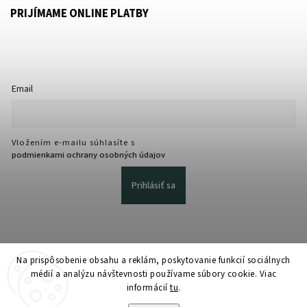
PRIJÍMAME ONLINE PLATBY
Email
Vložením e-mailu súhlasíte s
podmienkami ochrany osobných údajov
Prihlásiť sa
Na prispôsobenie obsahu a reklám, poskytovanie funkcií sociálnych
médií a analýzu návštevnosti používame súbory cookie. Viac
informácií
tu
.
Copyright 2026
martmedia.sk
. Všetky práva vyhradené.