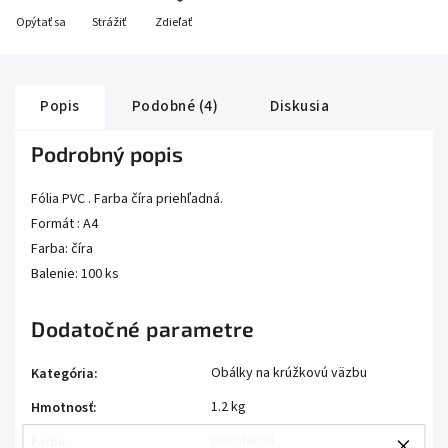
Opýtať sa
Strážiť
Zdieľať
Popis
Podobné (4)
Diskusia
Podrobný popis
Fólia PVC . Farba číra priehľadná.
Formát : A4
Farba: číra
Balenie: 100 ks
Dodatočné parametre
Obálky na krúžkovú väzbu
Kategória
:
1.2 kg
Hmotnosť
:
priehľadná
Farba
: