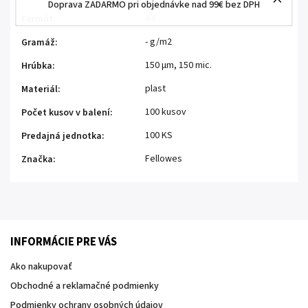
Doprava ZADARMO pri objednávke nad 99€ bez DPH
A4
Formát
:
- g/m2
Gramáž
:
150 μm, 150 mic.
Hrúbka
:
plast
Materiál
:
100 kusov
Počet kusov v balení
:
100 KS
Predajná jednotka
:
Fellowes
Značka
:
INFORMÁCIE PRE VÁS
Ako nakupovať
Obchodné a reklamačné podmienky
Podmienky ochrany osobných údajov