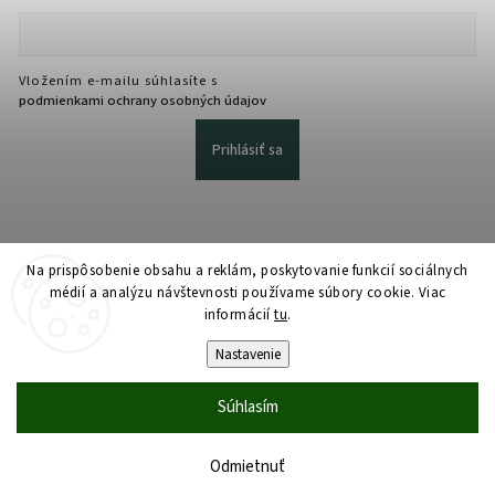
Vložením e-mailu súhlasíte s
podmienkami ochrany osobných údajov
Prihlásiť sa
Na prispôsobenie obsahu a reklám, poskytovanie funkcií sociálnych
médií a analýzu návštevnosti používame súbory cookie. Viac
informácií
tu
.
Copyright 2026
martmedia.sk
. Všetky práva vyhradené.
Upraviť nastavenie cookies
Nastavenie
Vytvořil
Shoptet
| Design
Shoptak.cz
Súhlasím
Odmietnuť
Domov
Katalóg
Košík
Účet
Dopyt