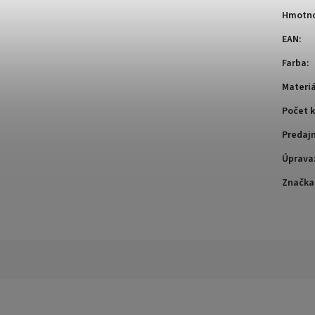
Hmotno
EAN
:
Farba
:
Materiá
Počet k
Predaj
Úprava
Značka