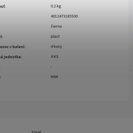
0.2 kg
sť
:
4012473185500
čierna
plast
l
:
4 kusy
usov v balení
:
4 KS
ná jednotka
:
-
:
HAN
:
Email