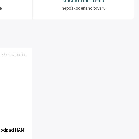
Garancia doručenia
e
nepoškodeného tovaru
Kód:
HA183614
ý odpad HAN