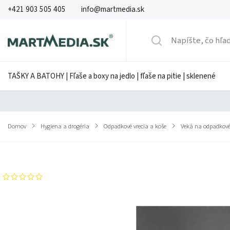
+421 903 505 405
info@martmedia.sk
TAŠKY A BATOHY | Fľaše a boxy na jedlo | fľaše na pitie | sklenené
Domov
/
Hygiena a drogéria
/
Odpadkové vrecia a koše
/
Veká na odpadkové
Značka:
HAN
Neohodnotené