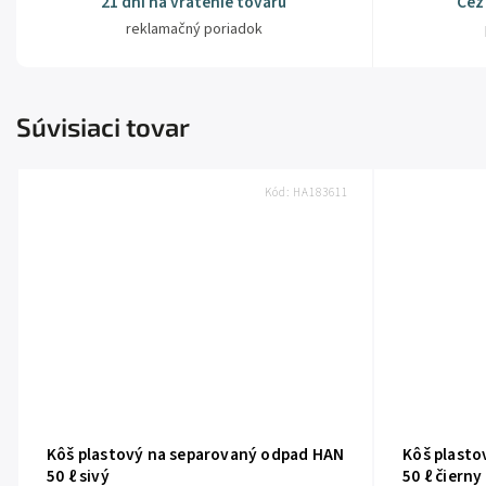
21 dní na vrátenie tovaru
Cez
reklamačný poriadok
Súvisiaci tovar
Kód:
HA183611
Kôš plastový na separovaný odpad HAN
Kôš plasto
50 ℓ sivý
50 ℓ čierny