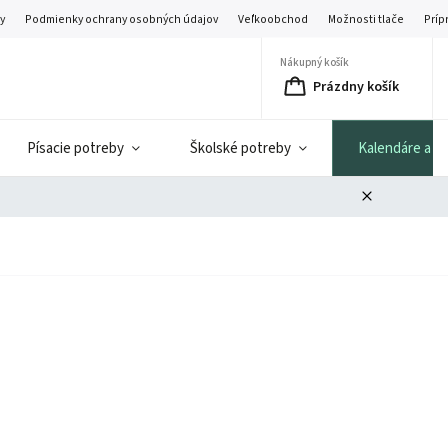
y
Podmienky ochrany osobných údajov
Veľkoobchod
Možnosti tlače
Príp
Nákupný košík
Prázdny košík
Písacie potreby
Školské potreby
Kalendáre a di