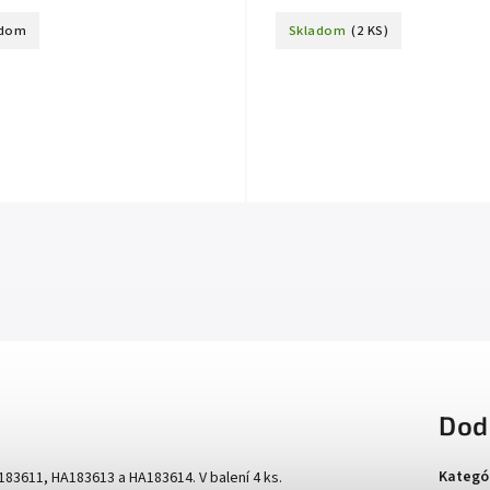
adom
Skladom
(2 KS)
Dod
Kategó
83611, HA183613 a HA183614. V balení 4 ks.