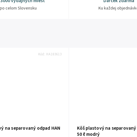
 3000 výdajných miest
Darček zdarma
po celom Slovensku
Ku každej objednávk
Kód:
HA183613
vý na separovaný odpad HAN
Kôš plastový na separovan
50 ℓ modrý