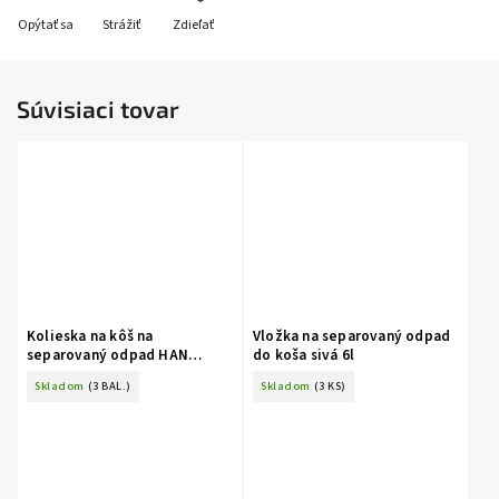
Opýtať sa
Strážiť
Zdieľať
Súvisiaci tovar
Kolieska na kôš na
Vložka na separovaný odpad
separovaný odpad HAN
do koša sivá 6l
čierne 4 ks
Skladom
(3 BAL.)
Skladom
(3 KS)