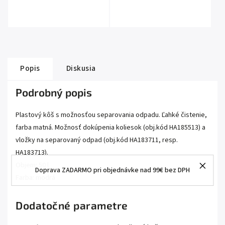
Popis
Diskusia
Podrobný popis
Plastový kôš s možnosťou separovania odpadu. Ľahké čistenie,
farba matná. Možnosť dokúpenia koliesok (obj.kód HA185513) a
vložky na separovaný odpad (obj.kód HA183711, resp.
HA183713).
Objem: 50 l
Doprava ZADARMO pri objednávke nad 99€ bez DPH
Farba: modrá
Dodatočné parametre