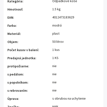
Odpadkové koše
Kategória
:
1.5 kg
Hmotnosť
:
4012473183629
EAN
:
modrá
Farba
:
plast
Materiál
:
50 litrov
Objem
:
1 kus
Počet kusov v balení
:
1 KS
Predajná jednotka
:
nie
protipožiarne
:
nie
s pedálom
:
nie
s popolníkom
:
nie
s rebrovaním
:
s obrubou na uchytenie
Úprava
:
HAN