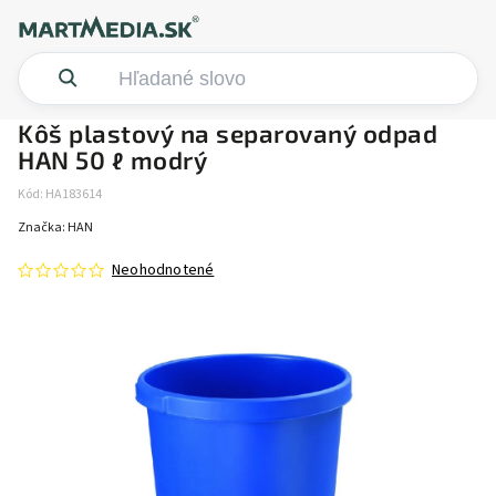
Kôš plastový na separovaný odpad
HAN 50 ℓ modrý
Kód:
HA183614
Značka:
HAN
Neohodnotené