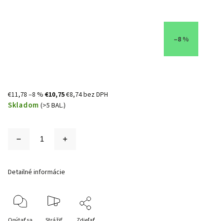
–8 %
€11,78
–8 %
€10,75
€8,74 bez DPH
Skladom
(>5 BAL.)
Detailné informácie
Opýtať sa
Strážiť
Zdieľať