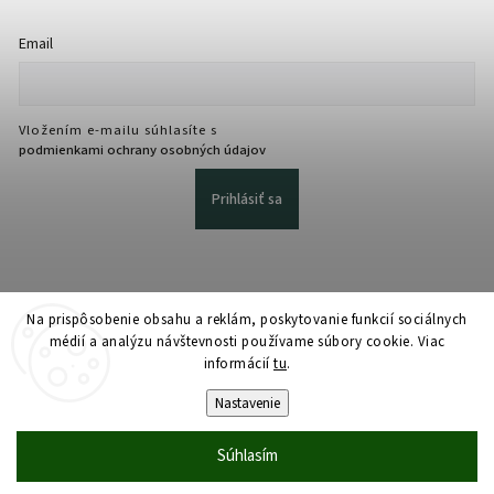
Email
Vložením e-mailu súhlasíte s
podmienkami ochrany osobných údajov
Prihlásiť sa
Na prispôsobenie obsahu a reklám, poskytovanie funkcií sociálnych
médií a analýzu návštevnosti používame súbory cookie. Viac
informácií
tu
.
Copyright 2026
martmedia.sk
. Všetky práva vyhradené.
Upraviť nastavenie cookies
Nastavenie
Vytvořil
Shoptet
| Design
Shoptak.cz
Súhlasím