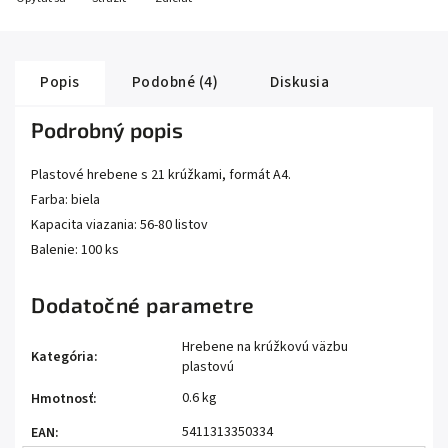
Popis
Podobné (4)
Diskusia
Podrobný popis
Plastové hrebene s 21 krúžkami, formát A4.
Farba: biela
Kapacita viazania: 56-80 listov
Balenie: 100 ks
Dodatočné parametre
Hrebene na krúžkovú väzbu
Kategória
:
plastovú
0.6 kg
Hmotnosť
:
5411313350334
EAN
: