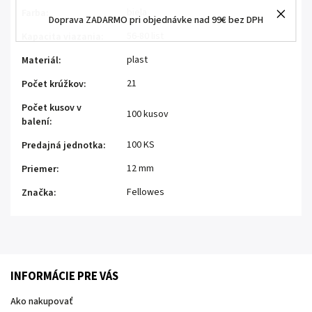
biela
Farba
:
Doprava ZADARMO pri objednávke nad 99€ bez DPH
56-80 list
Kapacita viazania
:
plast
Materiál
:
21
Počet krúžkov
:
Počet kusov v
100 kusov
balení
:
100 KS
Predajná jednotka
:
12 mm
Priemer
:
Fellowes
Značka
:
INFORMÁCIE PRE VÁS
Ako nakupovať