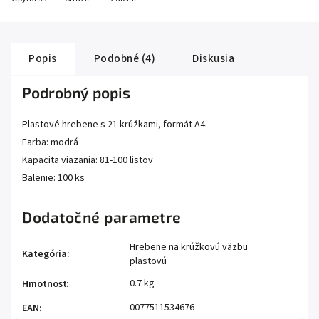
Popis
Podobné (4)
Diskusia
Podrobný popis
Plastové hrebene s 21 krúžkami, formát A4.
Farba: modrá
Kapacita viazania: 81-100 listov
Balenie: 100 ks
Dodatočné parametre
Hrebene na krúžkovú väzbu
Kategória
:
plastovú
0.7 kg
Hmotnosť
:
0077511534676
EAN
: