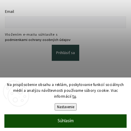
Email
Vložením e-mailu súhlasíte s
podmienkami ochrany osobných údajov
Prihlásiť sa
Na prispôsobenie obsahu a reklám, poskytovanie funkcií sociálnych
médií a analýzu návštevnosti používame súbory cookie. Viac
informácií
tu
.
Copyright 2026
martmedia.sk
. Všetky práva vyhradené.
Upraviť nastavenie cookies
Nastavenie
Vytvořil
Shoptet
| Design
Shoptak.cz
Súhlasím