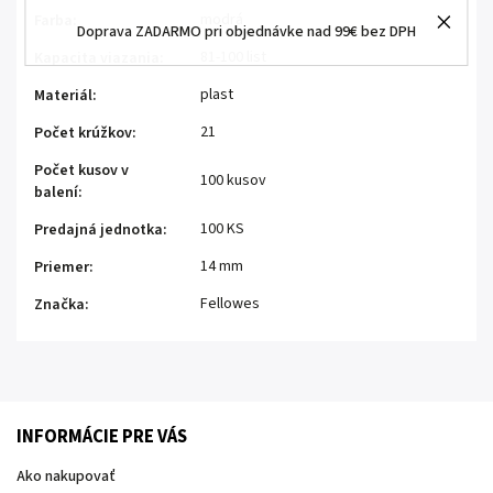
modrá
Farba
:
Doprava ZADARMO pri objednávke nad 99€ bez DPH
81-100 list
Kapacita viazania
:
plast
Materiál
:
21
Počet krúžkov
:
Počet kusov v
100 kusov
balení
:
100 KS
Predajná jednotka
:
14 mm
Priemer
:
Fellowes
Značka
:
INFORMÁCIE PRE VÁS
Ako nakupovať