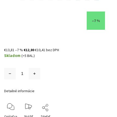
–7 %
€13,81
–7 %
€12,80
€10,41 bez DPH
Skladom
(>5 BAL.)
Detailné informácie
Opýtať sa
Strážiť
Zdieľať