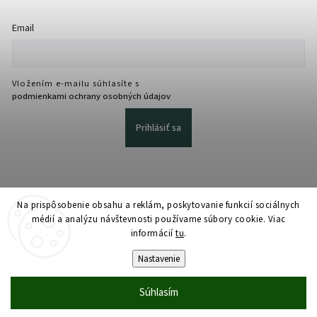
Email
Vložením e-mailu súhlasíte s
podmienkami ochrany osobných údajov
Prihlásiť sa
Na prispôsobenie obsahu a reklám, poskytovanie funkcií sociálnych
médií a analýzu návštevnosti používame súbory cookie. Viac
informácií
tu
.
Copyright 2026
martmedia.sk
. Všetky práva vyhradené.
Upraviť nastavenie cookies
Nastavenie
Vytvořil
Shoptet
| Design
Shoptak.cz
Súhlasím