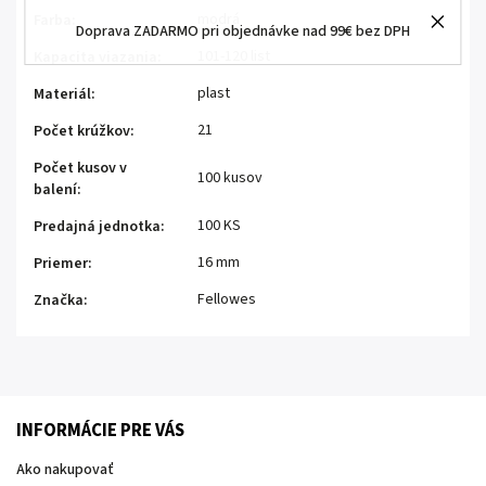
modrá
Farba
:
Doprava ZADARMO pri objednávke nad 99€ bez DPH
101-120 list
Kapacita viazania
:
plast
Materiál
:
21
Počet krúžkov
:
Počet kusov v
100 kusov
balení
:
100 KS
Predajná jednotka
:
16 mm
Priemer
:
Fellowes
Značka
:
INFORMÁCIE PRE VÁS
Ako nakupovať