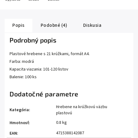
Popis
Podobné (4)
Diskusia
Podrobný popis
Plastové hrebene s 21 krúžkami, formát A4.
Farba: modrá
Kapacita viazania: 101-120 listov
Balenie: 100 ks
Dodatočné parametre
Hrebene na krúžkovú väzbu
Kategória
:
plastovú
0.8 kg
Hmotnosť
:
4715388142087
EAN
: