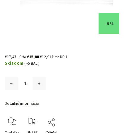
–9 %
€17,47
–9 %
€15,88
€12,91 bez DPH
Skladom
(>5 BAL.)
Detailné informácie
Opýtať sa
Strážiť
Zdieľať