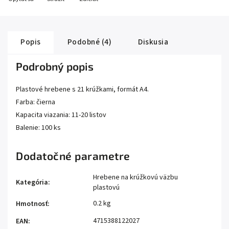
Popis
Podobné (4)
Diskusia
Podrobný popis
Plastové hrebene s 21 krúžkami, formát A4.
Farba: čierna
Kapacita viazania: 11-20 listov
Balenie: 100 ks
Dodatočné parametre
Hrebene na krúžkovú väzbu
Kategória
:
plastovú
0.2 kg
Hmotnosť
:
4715388122027
EAN
: