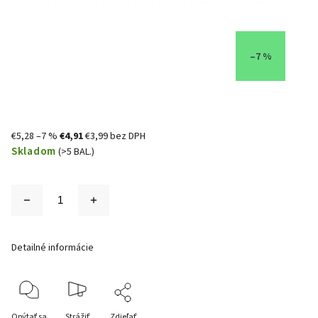
–7 %
€5,28
–7 %
€4,91
€3,99 bez DPH
Skladom
(>5 BAL.)
Detailné informácie
Opýtať sa
Strážiť
Zdieľať