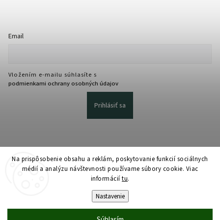
Email
Vložením e-mailu súhlasíte s
podmienkami ochrany osobných údajov
Prihlásiť sa
Na prispôsobenie obsahu a reklám, poskytovanie funkcií sociálnych
médií a analýzu návštevnosti používame súbory cookie. Viac
informácií
tu
.
Copyright 2026
martmedia.sk
. Všetky práva vyhradené.
Upraviť nastavenie cookies
Nastavenie
Vytvořil
Shoptet
| Design
Shoptak.cz
Súhlasím