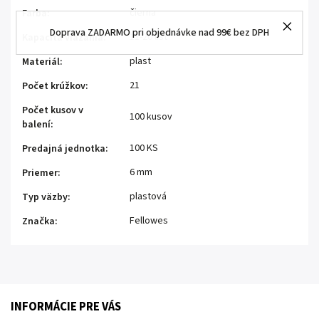
čierna
Farba
:
Doprava ZADARMO pri objednávke nad 99€ bez DPH
11-20 list
Kapacita viazania
:
plast
Materiál
:
21
Počet krúžkov
:
Počet kusov v
100 kusov
balení
:
100 KS
Predajná jednotka
:
6 mm
Priemer
:
plastová
Typ väzby
:
Fellowes
Značka
:
INFORMÁCIE PRE VÁS