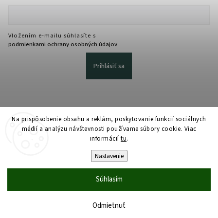
Vložením e-mailu súhlasíte s
podmienkami ochrany osobných údajov
Prihlásiť sa
Na prispôsobenie obsahu a reklám, poskytovanie funkcií sociálnych
médií a analýzu návštevnosti používame súbory cookie. Viac
informácií
tu
.
Copyright 2026
martmedia.sk
. Všetky práva vyhradené.
Upraviť nastavenie cookies
Nastavenie
Vytvořil
Shoptet
| Design
Shoptak.cz
Súhlasím
Odmietnuť
Domov
Katalóg
Košík
Účet
Dopyt