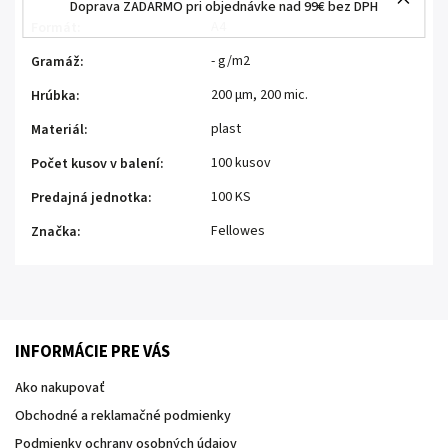
Doprava ZADARMO pri objednávke nad 99€ bez DPH
A4
Formát
:
- g/m2
Gramáž
:
200 μm, 200 mic.
Hrúbka
:
plast
Materiál
:
100 kusov
Počet kusov v balení
:
100 KS
Predajná jednotka
:
Fellowes
Značka
:
INFORMÁCIE PRE VÁS
Ako nakupovať
Obchodné a reklamačné podmienky
Podmienky ochrany osobných údajov