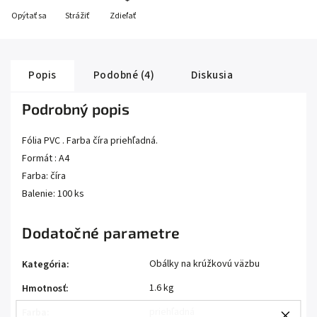
Opýtať sa
Strážiť
Zdieľať
Popis
Podobné (4)
Diskusia
Podrobný popis
Fólia PVC . Farba číra priehľadná.
Formát : A4
Farba: číra
Balenie: 100 ks
Dodatočné parametre
Obálky na krúžkovú väzbu
Kategória
:
1.6 kg
Hmotnosť
:
priehľadná
Farba
: