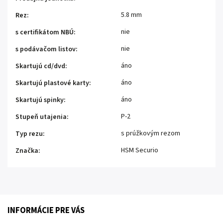
5.8 mm
Rez
:
nie
s certifikátom NBÚ
:
nie
s podávačom listov
:
áno
Skartujú cd/dvd
:
áno
Skartujú plastové karty
:
áno
Skartujú spinky
:
P-2
Stupeň utajenia
:
s prúžkovým rezom
Typ rezu
:
HSM Securio
Značka
:
INFORMÁCIE PRE VÁS