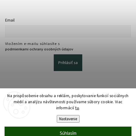
Email
Vložením e-mailu súhlasíte s
podmienkami ochrany osobných údajov
Prihlásiť sa
Na prispôsobenie obsahu a reklám, poskytovanie funkcií sociálnych
médií a analýzu návštevnosti používame súbory cookie. Viac
informácií
tu
.
Copyright 2026
martmedia.sk
. Všetky práva vyhradené.
Upraviť nastavenie cookies
Nastavenie
Vytvořil
Shoptet
| Design
Shoptak.cz
Súhlasím