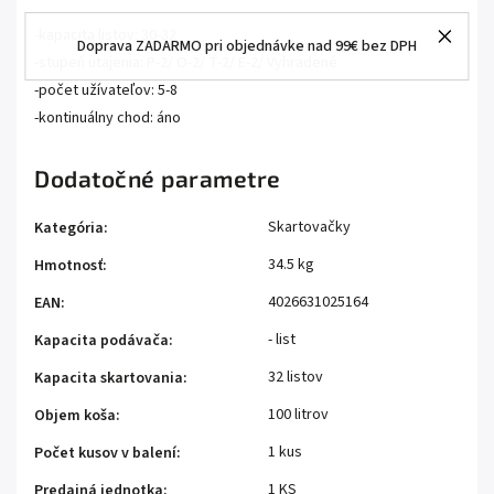
-kapacita listov: 30-32
Doprava ZADARMO pri objednávke nad 99€ bez DPH
-stupeň utajenia: P-2/ O-2/ T-2/ E-2/ Vyhradené
-počet užívateľov: 5-8
-kontinuálny chod: áno
Dodatočné parametre
Skartovačky
Kategória
:
34.5 kg
Hmotnosť
:
4026631025164
EAN
:
- list
Kapacita podávača
:
32 listov
Kapacita skartovania
:
100 litrov
Objem koša
:
1 kus
Počet kusov v balení
:
1 KS
Predajná jednotka
: