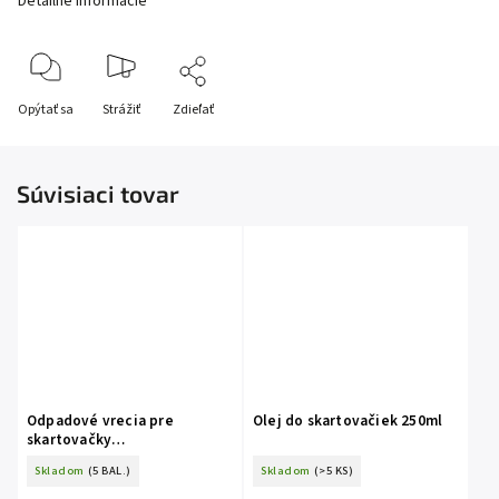
Detailné informácie
Opýtať sa
Strážiť
Zdieľať
Súvisiaci tovar
Odpadové vrecia pre
Olej do skartovačiek 250ml
skartovačky
530x340x1000mm 100ks
Skladom
(5 BAL.)
Skladom
(>5 KS)