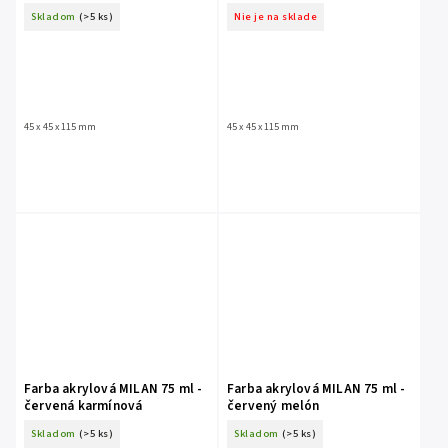
Skladom
(>5 ks)
Nie je na sklade
45 x 45 x 115 mm
45 x 45 x 115 mm
Farba akrylová MILAN 75 ml -
Farba akrylová MILAN 75 ml -
červená karmínová
červený melón
Skladom
(>5 ks)
Skladom
(>5 ks)