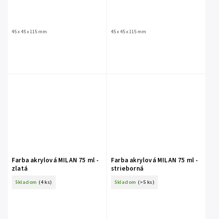
45 x 45 x 115 mm
45 x 45 x 115 mm
Farba akrylová MILAN 75 ml -
Farba akrylová MILAN 75 ml -
zlatá
strieborná
Skladom
(4 ks)
Skladom
(>5 ks)