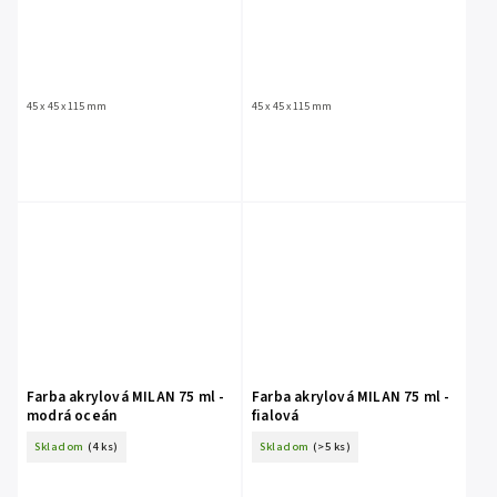
45 x 45 x 115 mm
45 x 45 x 115 mm
Farba akrylová MILAN 75 ml -
Farba akrylová MILAN 75 ml -
modrá oceán
fialová
Skladom
(4 ks)
Skladom
(>5 ks)