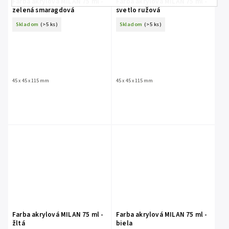
Farba akrylová MILAN 75 ml -
Farba akrylová MILAN 75 ml -
zelená smaragdová
svetlo ružová
Skladom
(>5 ks)
Skladom
(>5 ks)
45 x 45 x 115 mm
45 x 45 x 115 mm
Farba akrylová MILAN 75 ml -
Farba akrylová MILAN 75 ml -
žltá
biela