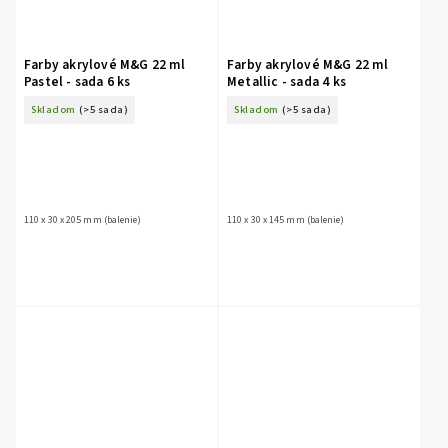
Farby akrylové M&G 22 ml
Farby akrylové M&G 22 ml
Pastel - sada 6 ks
Metallic - sada 4 ks
Skladom
(>5 sada)
Skladom
(>5 sada)
110 x 30 x 205 mm (balenie)
110 x 30 x 145 mm (balenie)