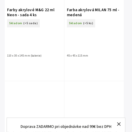
Farby akrylové M&G 22 ml
Farba akrylová MILAN 75 ml -
Neon - sada 4 ks
medená
Skladom
(>5 sada)
Skladom
(>5 ks)
110 x 30 x 145 mm (balenie)
45 x 45 x 115 mm
Doprava ZADARMO pri objednávke nad 99€ bez DPH