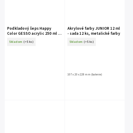
Podkladový šeps Happy
Akrylové farby JUNIOR 12 ml
Color GESSO acrylic 250 ml -
- sada 12 ks, metalické farby
biela
Skladom
(>5 ks)
Skladom
(>5 ks)
107 x 20 x 228 mm (balenie)