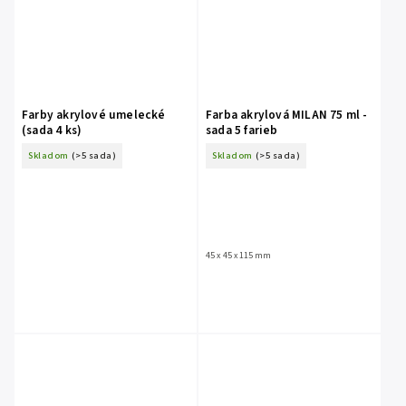
Farby akrylové umelecké
Farba akrylová MILAN 75 ml -
(sada 4 ks)
sada 5 farieb
Skladom
(>5 sada)
Skladom
(>5 sada)
45 x 45 x 115 mm