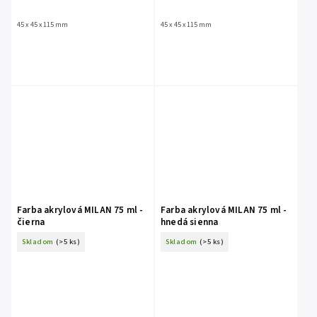
45 x 45 x 115 mm
45 x 45 x 115 mm
Farba akrylová MILAN 75 ml -
Farba akrylová MILAN 75 ml -
čierna
hnedá sienna
Skladom
(>5 ks)
Skladom
(>5 ks)