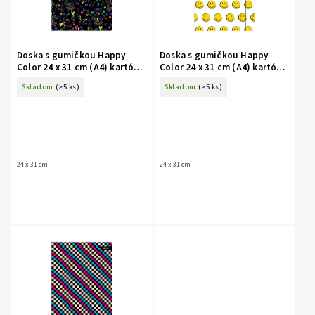
Doska s gumičkou Happy
Doska s gumičkou Happy
Color 24 x 31 cm (A4) kartón -
Color 24 x 31 cm (A4) kartón -
My Love čierna
Fun biela
Skladom
(>5 ks)
Skladom
(>5 ks)
24 x 31 cm
24 x 31 cm