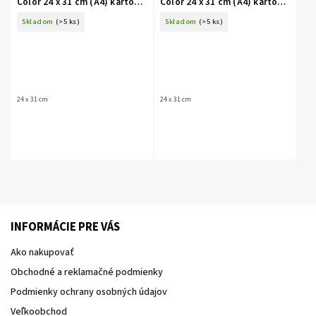
Color 24 x 31 cm (A4) kartón -
Color 24 x 31 cm (A4) kartón -
My Love biela
Pixi disco
Skladom
(>5 ks)
Skladom
(>5 ks)
24 x 31 cm
24 x 31 cm
INFORMÁCIE PRE VÁS
Ako nakupovať
Obchodné a reklamačné podmienky
Podmienky ochrany osobných údajov
Veľkoobchod