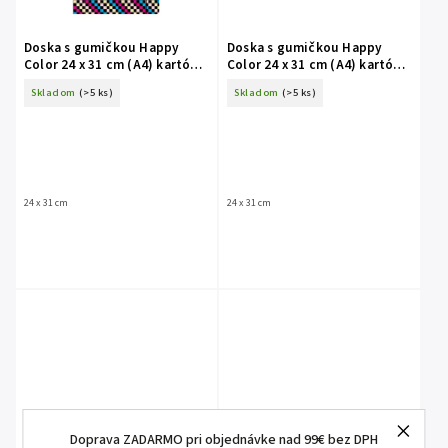
Doska s gumičkou Happy
Doska s gumičkou Happy
Color 24 x 31 cm (A4) kartón -
Color 24 x 31 cm (A4) kartón -
Skate mix
Pixi planéta
Skladom
(>5 ks)
Skladom
(>5 ks)
24 x 31 cm
24 x 31 cm
Doprava ZADARMO pri objednávke nad 99€ bez DPH