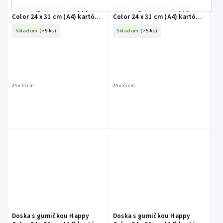
Doska s gumičkou Happy
Doska s gumičkou Happy
Color 24 x 31 cm (A4) kartón -
Color 24 x 31 cm (A4) kartón -
Black&White kravička
Black&White zebra
Skladom
(>5 ks)
Skladom
(>5 ks)
24 x 31 cm
24 x 31 cm
Doska s gumičkou Happy
Doska s gumičkou Happy