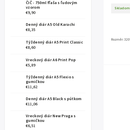
ČIČ - 750ml fľaša s ľudovým
vzorom
Skladom
€9,90
Denný diár A5 Old Karachi
€8,35
Rozměr: 320
Týždenný diár A5 Print Classic
€8,60
Vreckový diár A6 Print Pop
€5,89
Týždenný diár A5 Flexio s
gumičkou
€11,62
Denný diár A5 Black s pútkom
€11,06
Vreckový diár New Praga s
gumičkou
€6,51