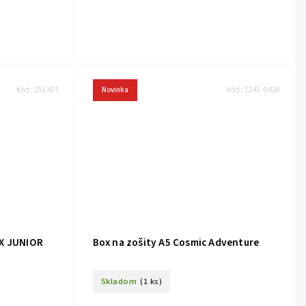
Kód:
251307
Novinka
Kód:
1241-0428
AX JUNIOR
Box na zošity A5 Cosmic Adventure
Skladom
(1 ks)