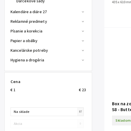
Darčekové sady
435 x 610 m
Kalendáre a diáre 27
Reklamné predmety
Písanie a korekcia
Papier a obálky
Kancelárske potreby
Hygiena a drogéria
Cena
€
1
€
23
Box na z
S8 - Butt
Na sklade
87
Skladom
Akcia
0