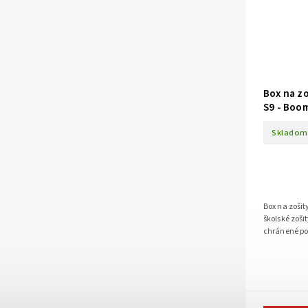
Box na z
S9 - Boo
Skladom
Box na zoši
školské zoši
chránené po
173 x 225 x 