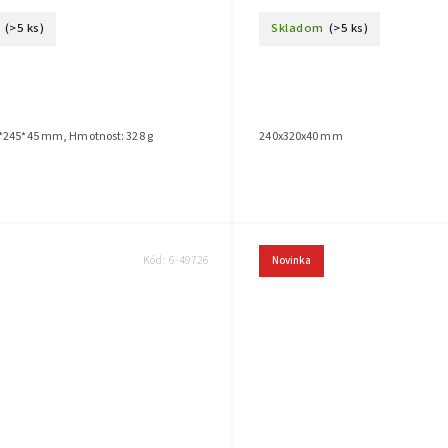
(>5 ks)
Skladom
(>5 ks)
*245*45 mm, Hmotnost: 328 g
240x320x40 mm
Kód:
6-49726
Novinka