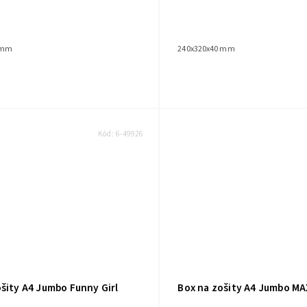
 mm
240x320x40 mm
Kód:
6-49926
šity A4 Jumbo Funny Girl
Box na zošity A4 Jumbo MA