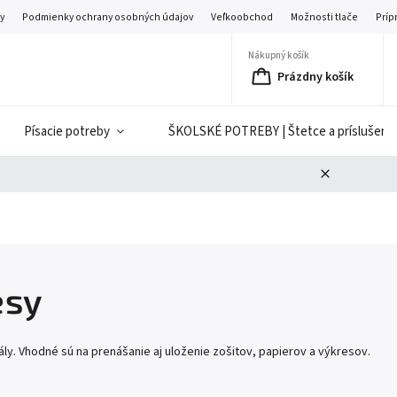
y
Podmienky ochrany osobných údajov
Veľkoobchod
Možnosti tlače
Príp
Nákupný košík
Prázdny košík
Písacie potreby
ŠKOLSKÉ POTREBY | Štetce a príslušenst
esy
ly. Vhodné sú na prenášanie aj uloženie zošitov, papierov a výkresov.