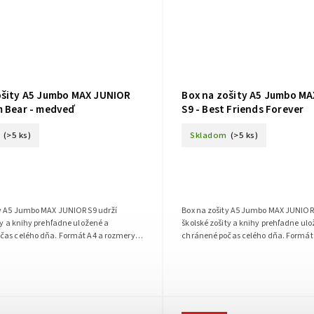
ošity A5 Jumbo MAX JUNIOR
Box na zošity A5 Jumbo M
m Bear - medveď
S9 - Best Friends Forever
(>5 ks)
Skladom
(>5 ks)
ty A5 Jumbo MAX JUNIOR S9 udrží
Box na zošity A5 Jumbo MAX JUNIOR 
ty a knihy prehľadne uložené a
školské zošity a knihy prehľadne ul
čas celého dňa. Formát A4 a rozmery
chránené počas celého dňa. Formát
30 mm poskytujú priestor na...
173 x 225 x 30 mm poskytujú priestor 