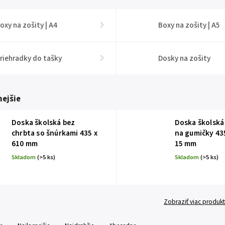
oxy na zošity | A4
Boxy na zošity | A5
riehradky do tašky
Dosky na zošity
ejšie
Doska školská bez
Doska školská
chrbta so šnúrkami 435 x
na gumičky 435
610 mm
15 mm
Skladom
(>5 ks)
Skladom
(>5 ks)
Zobraziť viac produk