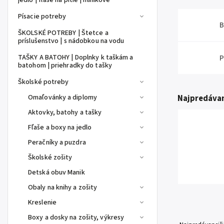
jedlo | fľaše na pitie | hliníkové
Písacie potreby
B
ŠKOLSKÉ POTREBY | Štetce a
príslušenstvo | s nádobkou na vodu
TAŠKY A BATOHY | Doplnky k taškám a
P
batohom | priehradky do tašky
Školské potreby
Omaľovánky a diplomy
Najpredávan
Aktovky, batohy a tašky
Fľaše a boxy na jedlo
Peračníky a puzdra
Školské zošity
Detská obuv Manik
Obaly na knihy a zošity
Kreslenie
Boxy a dosky na zošity, výkresy