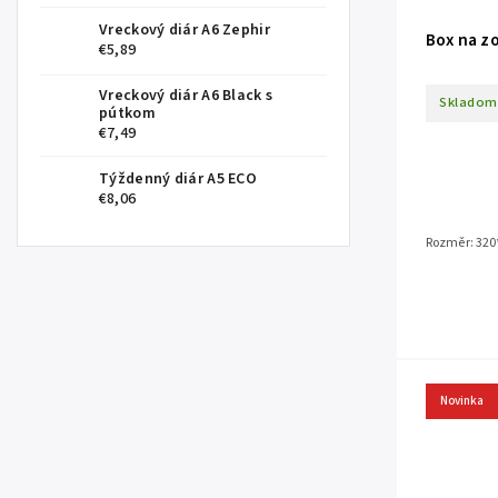
Vreckový diár A6 Zephir
Box na z
€5,89
Vreckový diár A6 Black s
Skladom
pútkom
€7,49
Týždenný diár A5 ECO
€8,06
Rozměr: 320
Novinka