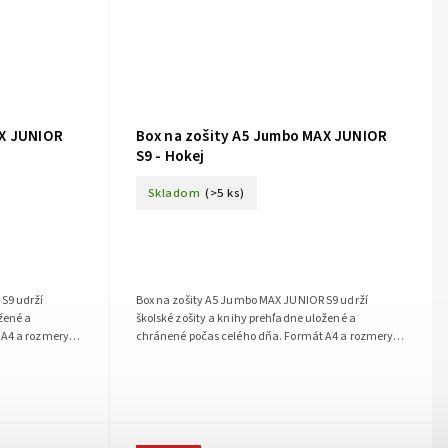
AX JUNIOR
Box na zošity A5 Jumbo MAX JUNIOR
S9 - Hokej
Skladom
(>5 ks)
S9 udrží
Box na zošity A5 Jumbo MAX JUNIOR S9 udrží
ožené a
školské zošity a knihy prehľadne uložené a
 A4 a rozmery
chránené počas celého dňa. Formát A4 a rozmery
na...
173 x 225 x 30 mm poskytujú priestor na...