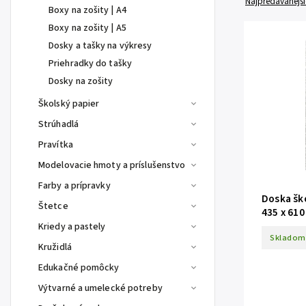
Najpredávanejši
Boxy na zošity | A4
Boxy na zošity | A5
Dosky a tašky na výkresy
Priehradky do tašky
Dosky na zošity
Školský papier
Strúhadlá
Pravítka
Modelovacie hmoty a príslušenstvo
Farby a prípravky
Doska šk
Štetce
435 x 61
Kriedy a pastely
Skladom
Kružidlá
Edukačné pomôcky
Výtvarné a umelecké potreby