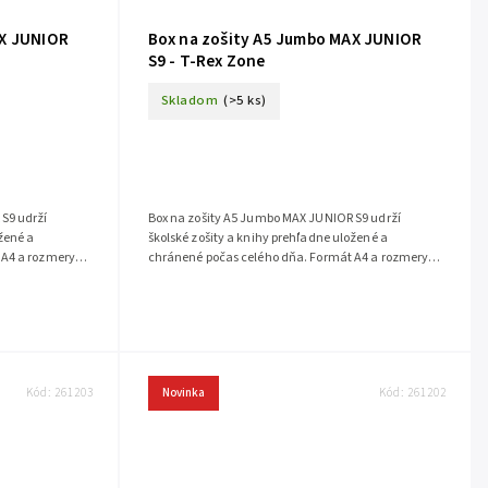
AX JUNIOR
Box na zošity A5 Jumbo MAX JUNIOR
S9 - T-Rex Zone
Skladom
(>5 ks)
S9 udrží
Box na zošity A5 Jumbo MAX JUNIOR S9 udrží
ožené a
školské zošity a knihy prehľadne uložené a
 A4 a rozmery
chránené počas celého dňa. Formát A4 a rozmery
na...
173 x 225 x 30 mm poskytujú priestor na...
Kód:
261203
Novinka
Kód:
261202