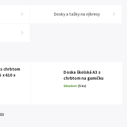
Dosky a tašky na výkresy
 s chrbtom
Doska školská A3 s
 x 610 x
chrbtom na gumičku
Skladom
(5 ks)
tov