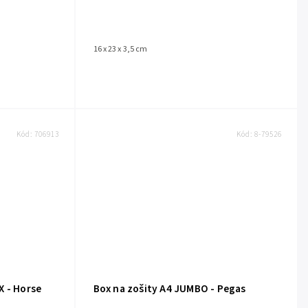
16 x 23 x 3,5 cm
Kód:
706913
Kód:
8-79526
X - Horse
Box na zošity A4 JUMBO - Pegas