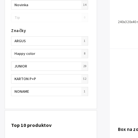
Novinka
14
Tip
0
240x320x40
Značky
ARGUS
1
Happy color
8
JUNIOR
29
KARTON P+P
52
NONAME
1
Top 10 produktov
Box na zo