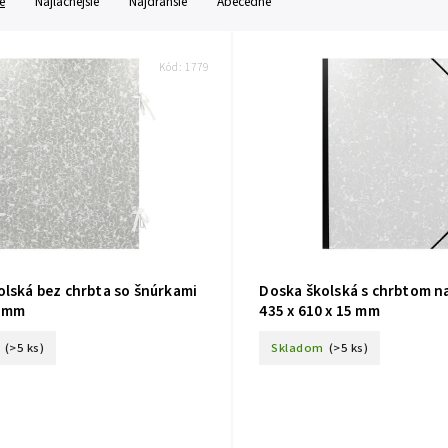
e
Najlacnejšie
Najdrahšie
Abecedne
Kód:
1779
olská bez chrbta so šnúrkami
Doska školská s chrbtom n
0 mm
435 x 610 x 15 mm
(>5 ks)
Skladom
(>5 ks)