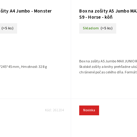
ošity A4 Jumbo - Monster
Box na zošity A5 Jumbo M
S9 - Horse - kôň
(>5 ks)
Skladom
(>5 ks)
Box na zošity A5 Jumbo MAX JUNIOR 
*245*45 mm, Hmotnost: 328 g
školské zošity a knihy prehľadne ul
chránené počas celého dňa. Formát
173 x 225 x 30 mm poskytujú priestor 
Kód:
261204
Novinka