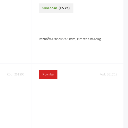
Skladom
(>5 ks)
Rozměr: 320*245*45 mm, Hmotnost: 328 g
Kód:
261206
Novinka
Kód:
261205