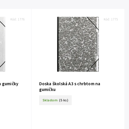
Kód:
1776
Kód:
1775
a gumičky
Doska školská A3 s chrbtom na
gumičku
Skladom
(5 ks)