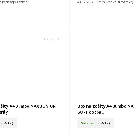
m (vonkajší rozmer)
435 x 610 x 17 mm (vonkajší rozmer)
Kód:
251308
ošity A4 Jumbo MAX JUNIOR
Box na zošity A4 Jumbo M
erfly
S8 - Football
(>5 ks)
Skladom
(>5 ks)