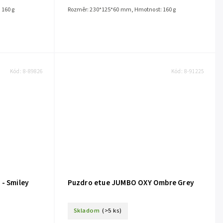
 160 g
Rozměr: 230*125*60 mm, Hmotnost: 160 g
Kód:
8-89826
Kód:
8-91225
 - Smiley
Puzdro etue JUMBO OXY Ombre Grey
Skladom
(>5 ks)