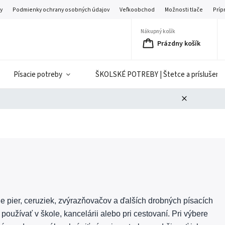
y
Podmienky ochrany osobných údajov
Veľkoobchod
Možnosti tlače
Príp
Nákupný košík
Prázdny košík
Písacie potreby
ŠKOLSKÉ POTREBY | Štetce a príslušenst
e pier, ceruziek, zvýrazňovačov a ďalších drobných písacích
oužívať v škole, kancelárii alebo pri cestovaní. Pri výbere