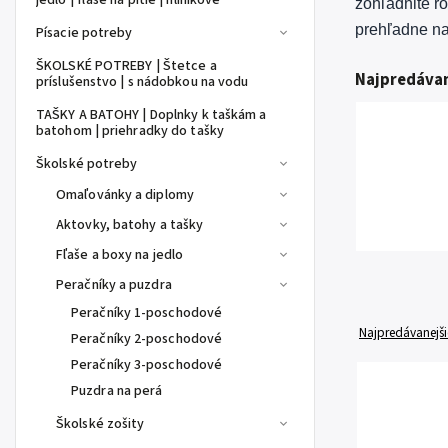
jedlo | fľaše na pitie | hliníkové
zohľadnite r
prehľadne na
Písacie potreby
ŠKOLSKÉ POTREBY | Štetce a
Najpredávan
príslušenstvo | s nádobkou na vodu
TAŠKY A BATOHY | Doplnky k taškám a
batohom | priehradky do tašky
Školské potreby
Omaľovánky a diplomy
Aktovky, batohy a tašky
Fľaše a boxy na jedlo
Peračníky a puzdra
Peračníky 1-poschodové
Najpredávanejši
Peračníky 2-poschodové
Peračníky 3-poschodové
Puzdra na perá
Školské zošity