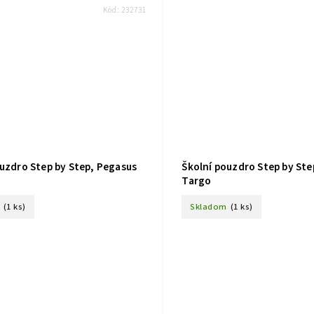
Kód:
232731
ouzdro Step by Step, Pegasus
Školní pouzdro Step by Ste
Targo
(1 ks)
Skladom
(1 ks)