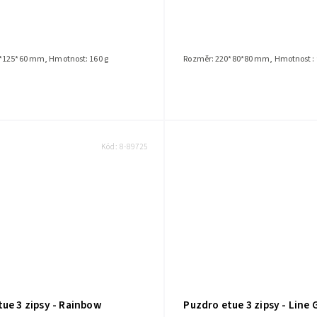
*125*60 mm, Hmotnost: 160 g
Rozměr: 220*80*80 mm, Hmotnost : 
Kód:
8-89725
ue 3 zipsy - Rainbow
Puzdro etue 3 zipsy - Line G