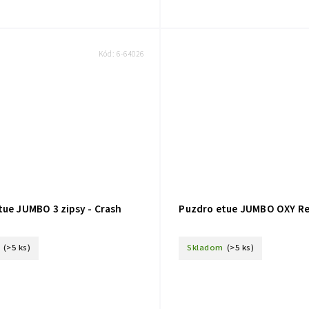
Kód:
6-64026
tue JUMBO 3 zipsy - Crash
Puzdro etue JUMBO OXY Re
(>5 ks)
Skladom
(>5 ks)