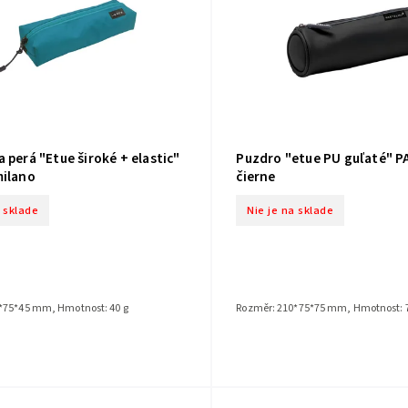
 perá "Etue široké + elastic"
Puzdro "etue PU guľaté" P
milano
čierne
a sklade
Nie je na sklade
*75*45 mm, Hmotnost: 40 g
Rozměr: 210*75*75 mm, Hmotnost: 7