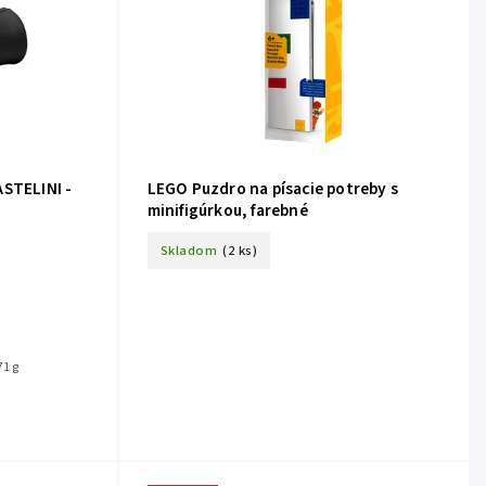
ASTELINI -
LEGO Puzdro na písacie potreby s
minifigúrkou, farebné
Skladom
(2 ks)
1 g