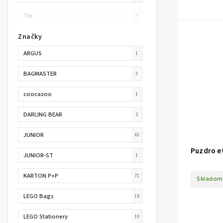
Tip
0
Značky
ARGUS
1
BAGMASTER
3
coocazoo
1
DARLING BEAR
2
JUNIOR
63
Puzdro e
JUNIOR-ST
1
KARTON P+P
71
Skladom
LEGO Bags
18
LEGO Stationery
10