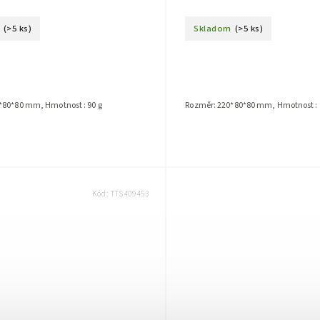
(>5 ks)
Skladom
(>5 ks)
*80*80 mm, Hmotnost : 90 g
Rozměr: 220*80*80 mm, Hmotnost : 
Kód:
TTS409453