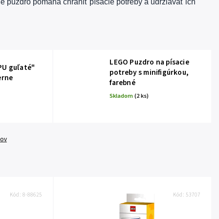
né puzdro pomáha chrániť písacie potreby a udržiavať ich
LEGO Puzdro na písacie
PU guľaté"
potreby s minifigúrkou,
erne
farebné
Skladom
(2 ks)
tov
Kód:
8-88625
Kód:
53707