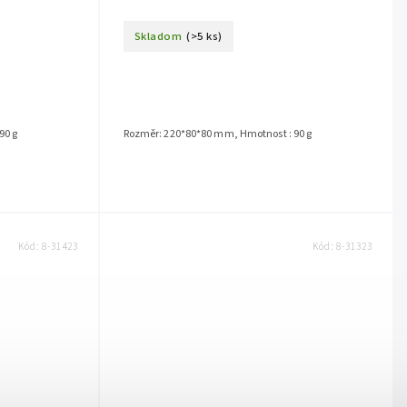
Skladom
(>5 ks)
90 g
Rozměr: 220*80*80 mm, Hmotnost : 90 g
Kód:
8-31423
Kód:
8-31323