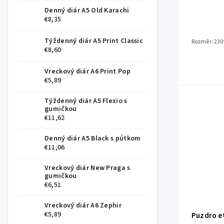
Denný diár A5 Old Karachi
€8,35
Týždenný diár A5 Print Classic
Rozměr: 230
€8,60
Vreckový diár A6 Print Pop
€5,89
Týždenný diár A5 Flexio s
gumičkou
€11,62
Denný diár A5 Black s pútkom
€11,06
Vreckový diár New Praga s
gumičkou
€6,51
Vreckový diár A6 Zephir
€5,89
Puzdro et