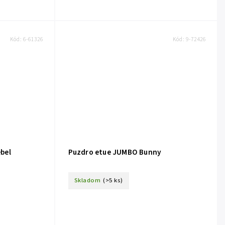
Kód:
6-61326
Kód:
9-72426
bel
Puzdro etue JUMBO Bunny
Skladom
(>5 ks)