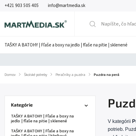
+421 903 505 405
info@martmedia.sk
TAŠKY A BATOHY | Fľaše a boxy na jedlo | fľaše na pitie | sklenené
Domov
/
Školské potreby
/
Peračníky a puzdra
/
Puzdra na perá
Puzd
Kategórie
TAŠKY A BATOHY | Fľaše a boxy na
jedlo | fľaše na pitie | sklenené
V kategórii
P
potrieb. Puzd
TAŠKY A BATOHY | Fľaše a boxy na