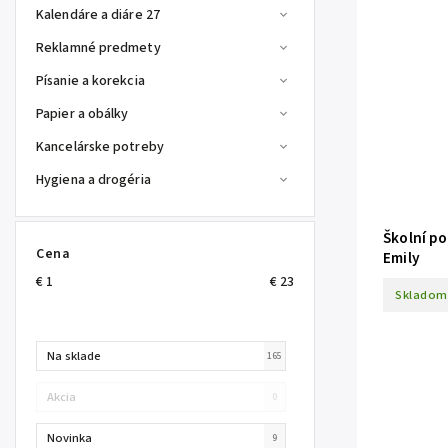
Kalendáre a diáre 27
Reklamné predmety
Písanie a korekcia
Papier a obálky
Kancelárske potreby
Hygiena a drogéria
Školní p
Cena
Emily
€
1
€
23
Skladom
Na sklade
165
Akcia
0
Novinka
9