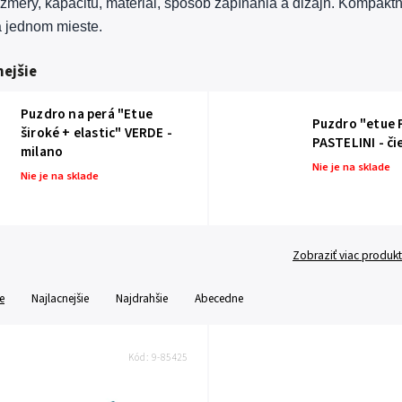
ozmery, kapacitu, materiál, spôsob zapínania a dizajn. Kompakt
 jednom mieste.
ejšie
Puzdro na perá "Etue
Puzdro "etue 
široké + elastic" VERDE -
PASTELINI - či
milano
Nie je na sklade
Nie je na sklade
Zobraziť viac produk
e
Najlacnejšie
Najdrahšie
Abecedne
Kód:
9-85425