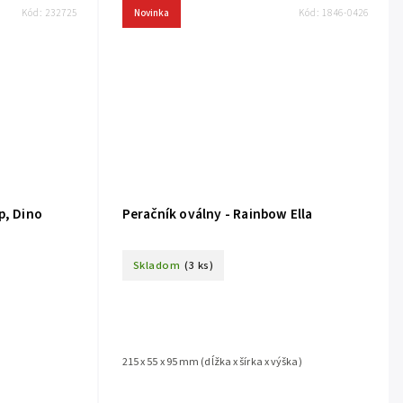
Kód:
232725
Novinka
Kód:
1846-0426
p, Dino
Peračník oválny - Rainbow Ella
Skladom
(3 ks)
215 x 55 x 95 mm (dĺžka x šírka x výška)