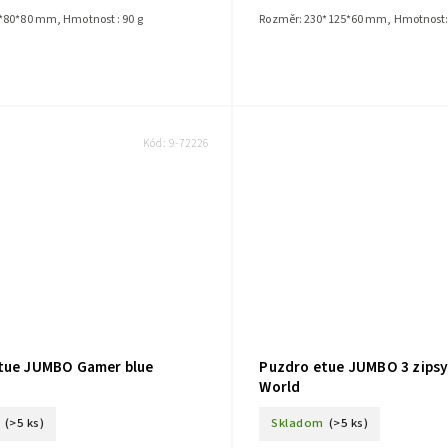
*80*80 mm, Hmotnost : 90 g
Rozměr: 230*125*60 mm, Hmotnost:
Kód:
9-72226
tue JUMBO Gamer blue
Puzdro etue JUMBO 3 zipsy
World
(>5 ks)
Skladom
(>5 ks)