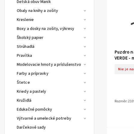
Detská obuv Manik
Obaly na knihy a zošity
Kreslenie
Boxy a dosky na zošity, výkresy
Školský papier
Strúhadlá
Puzdro na
Pravítka
VERDE - 
Modelovacie hmoty a príslušenstvo
Nie je n
Farby a prípravky
Štetce
Kriedy a pastely
Kružidlá
Rozměr: 210
Edukačné pomôcky
Výtvarné a umelecké potreby
Darčekové sady