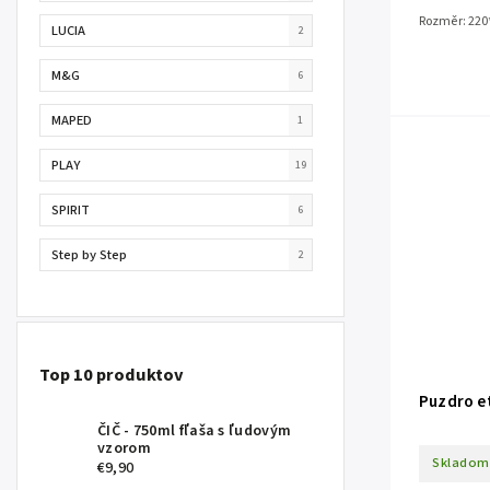
Rozměr: 220
LUCIA
2
M&G
6
MAPED
1
PLAY
19
SPIRIT
6
Step by Step
2
Top 10 produktov
Puzdro e
ČIČ - 750ml fľaša s ľudovým
vzorom
Skladom
€9,90