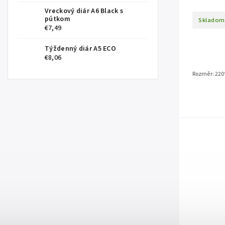
Vreckový diár A6 Black s
pútkom
Skladom
€7,49
Týždenný diár A5 ECO
€8,06
Rozměr: 220