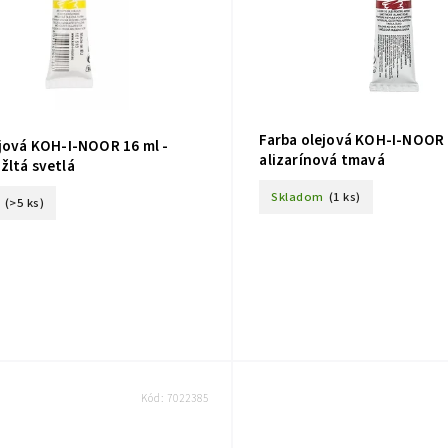
Farba olejová KOH-I-NOOR 
ejová KOH-I-NOOR 16 ml -
alizarínová tmavá
žltá svetlá
Skladom
(1 ks)
(>5 ks)
Kód:
7022385