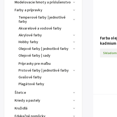
Modelovacie hmoty a príslušenstvo
Farby a prípravky
Temperové farby | jednotlivé
farby
Akvarelové a vodové farby
Akrylové farby
Farba ol
Hobby farby
kadmium 
Olejové farby | jednotlivé farby
Skladom
Olejové farby | sady
Prípravky pre maľbu
Prstové farby | jednotlivé farby
Gvašové farby
Plagátové farby
Štetce
Kriedy a pastely
Kružidlá
Edukačné pomôcky