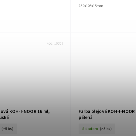
250x105x15mm
Kód:
10307
ejová KOH-I-NOOR 16 ml,
Farba olejová KOH-I-NOOR 
uská
pálená
(>5 ks)
Skladom
(>5 ks)