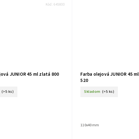
Kód:
645800
jová JUNIOR 45 ml zlatá 800
Farba olejová JUNIOR 45 m
520
(>5 ks)
Skladom
(>5 ks)
110x40 mm