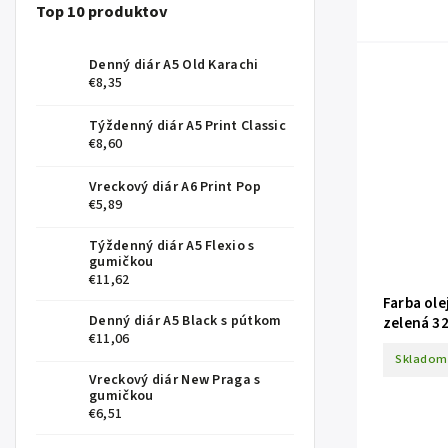
Top 10 produktov
Denný diár A5 Old Karachi
€8,35
Týždenný diár A5 Print Classic
€8,60
Vreckový diár A6 Print Pop
€5,89
Týždenný diár A5 Flexio s
gumičkou
€11,62
Farba ole
Denný diár A5 Black s pútkom
zelená 3
€11,06
Skladom
Vreckový diár New Praga s
gumičkou
€6,51