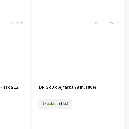
Kód:
48701
Kód:
117038702
 - sada 12
DR GRD olej farba 38 ml silver
Skladom
(1 ks)