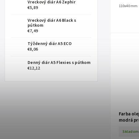
Vreckový diár A6 Zephir
110x40 mm
€5,89
Vreckový diár A6 Black s
pútkom
€7,49
Týždenný diár A5 ECO
€8,06
Denný diár A5 Flexies s pútkom
€12,12
Farba ol
modrá pr
Skladom