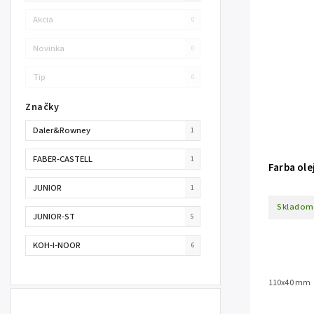
Akcia
0
Novinka
0
Tip
0
Značky
Daler&Rowney
1
FABER-CASTELL
1
Farba ole
JUNIOR
1
Skladom
JUNIOR-ST
5
KOH-I-NOOR
6
110x40 mm