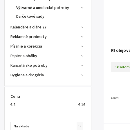
Výtvarné a umelecké potreby
Darčekové sady
Kalendáre a diáre 27
Reklamné predmety
Písanie a korekcia
RI olejov
Papier a obálky
Kancelárske potreby
Skladom
Hygiena a drogéria
Cena
60 ml
€
2
€
16
Na sklade
15