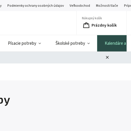
y
Podmienky ochrany osobných údajov
Veľkoobchod
Možnosti tlače
Príp
Nákupný košík
Prázdny košík
Písacie potreby
Školské potreby
Kalendáre a di
by