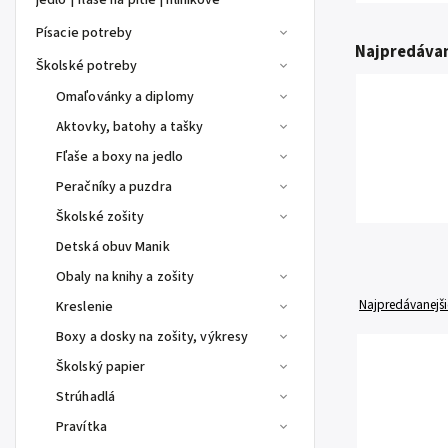
jedlo | fľaše na pitie | hliníkové
Písacie potreby
Najpredávan
Školské potreby
Omaľovánky a diplomy
Aktovky, batohy a tašky
Fľaše a boxy na jedlo
Peračníky a puzdra
Školské zošity
Detská obuv Manik
Obaly na knihy a zošity
Najpredávanejši
Kreslenie
Boxy a dosky na zošity, výkresy
Školský papier
Strúhadlá
Pravítka