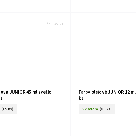
Kód:
645321
jová JUNIOR 45 ml svetlo
Farby olejové JUNIOR 12 ml
21
ks
(>5 ks)
Skladom
(>5 ks)