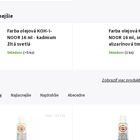
ejšie
Farba olejová KOH-I-
Farba olejová 
NOOR 16 ml - kadmium
NOOR 16 ml, s
žltá svetlá
alizarínová t
Skladom
(>5 ks)
Skladom
(1 ks)
Zobraziť viac produk
e
Najlacnejšie
Najdrahšie
Abecedne
Kód:
161518