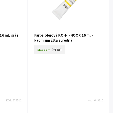
16 ml, sráž
Farba olejová KOH-I-NOOR 16 ml -
kadmium žltá stredná
Skladom
(>5 ks)
Kód:
379512
Kód:
645810