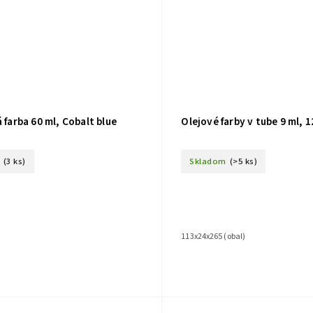
á farba 60 ml, Cobalt blue
Olejové farby v tube 9 ml, 1
(3 ks)
Skladom
(>5 ks)
113x24x265 (obal)