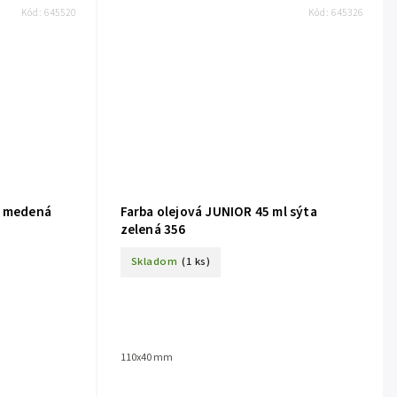
Kód:
645520
Kód:
645326
l medená
Farba olejová JUNIOR 45 ml sýta
zelená 356
Skladom
(1 ks)
110x40 mm