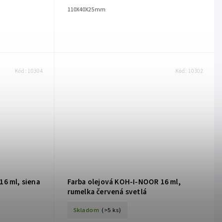
110X40X25mm
Kód:
10304
Kód:
10302
16 ml, siena
Farba olejová KOH-I-NOOR 16 ml,
rumelka červená svetlá
Skladom
(>5 ks)