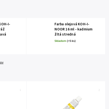
KOH-I-
Farba olejová KOH-I-
ráž
NOOR 16 ml - kadmium
mavá
žltá stredná
Skladom
(>5 ks)
tov
Kód:
161526
Kód:
161522