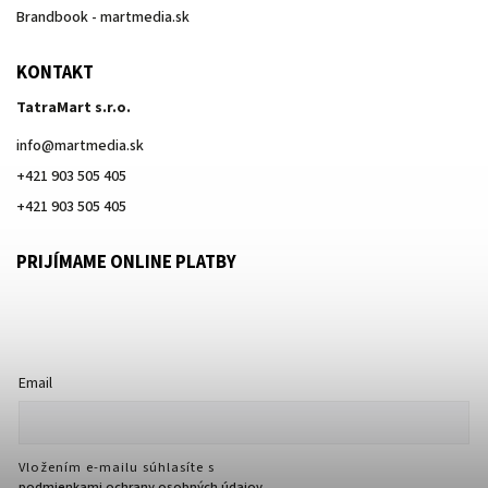
Brandbook - martmedia.sk
KONTAKT
TatraMart s.r.o.
info
@
martmedia.sk
+421 903 505 405
+421 903 505 405
PRIJÍMAME ONLINE PLATBY
Email
Vložením e-mailu súhlasíte s
podmienkami ochrany osobných údajov