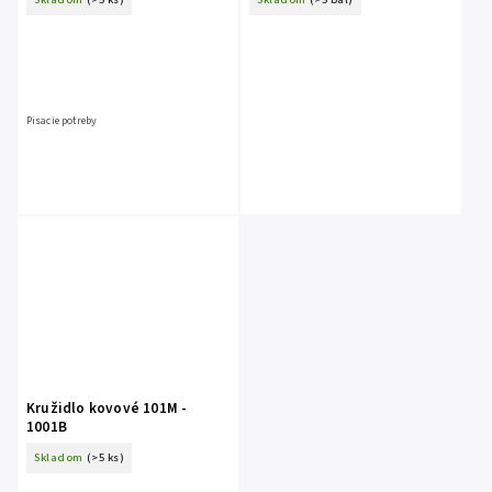
Pisacie potreby
Kružidlo kovové 101M -
1001B
Skladom
(>5 ks)