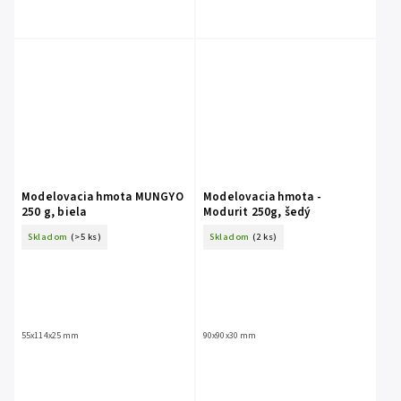
Modelovacia hmota MUNGYO
Modelovacia hmota -
250 g, biela
Modurit 250g, šedý
Skladom
(>5 ks)
Skladom
(2 ks)
55x114x25 mm
90x90x30 mm