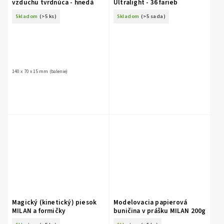
vzduchu tvrdnúca - hnedá
Ultralight - 36 farieb
Skladom
(>5 ks)
Skladom
(>5 sada)
140 x 70 x 15 mm (balenie)
Magický (kinetický) piesok
Modelovacia papierová
MILAN a formičky
buničina v prášku MILAN 200g