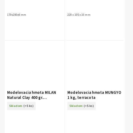
170x280x9 mm
220 x 105 x 10 mm
Modelovacia hmota MILAN
Modelovacia hmota MUNGYO
Natural Clay 400 gr.
1 kg, terracota
terakotová farba, na vzduchu
Skladom
(>5 ks)
Skladom
(>5 ks)
tvrdnúca