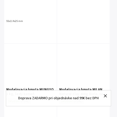
55x114x25 mm
Modelovacia hmota MUNGYO
Modelovacia hmota MILAN
1 kg, šedý kameň
Natural Clay 400g Biela, na
Doprava ZADARMO pri objednávke nad 99€ bez DPH
vzduchu tvrdnúca
Skladom
(>5 ks)
Skladom
(>5 ks)