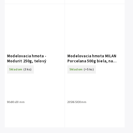
Modelovacia hmota -
Modelovacia hmota MILAN
Modurit 250g, telový
Porcelana 500g biela, na
vzduchu tvrdnúca
Skladom
(3 ks)
Skladom
(>5 ks)
90x90x30 mm
205X65X30mm