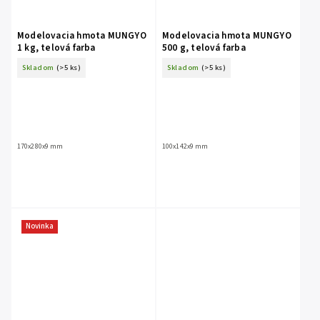
Modelovacia hmota MUNGYO
Modelovacia hmota MUNGYO
1 kg, telová farba
500 g, telová farba
Skladom
(>5 ks)
Skladom
(>5 ks)
170x280x9 mm
100x142x9 mm
Novinka