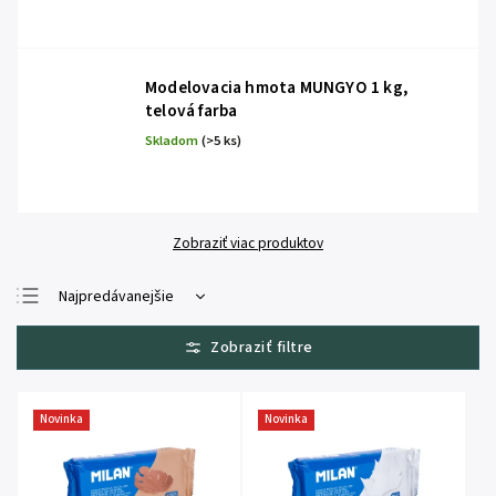
Modelovacia hmota MUNGYO 1 kg,
telová farba
Skladom
(>5 ks)
Zobraziť viac produktov
Najpredávanejšie
Najlacnejšie
Najdrahšie
Abecedne
Novinka
Novinka