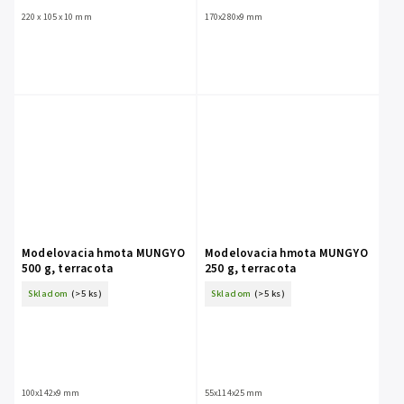
220 x 105 x 10 mm
170x280x9 mm
Modelovacia hmota MUNGYO
Modelovacia hmota MUNGYO
500 g, terracota
250 g, terracota
Skladom
(>5 ks)
Skladom
(>5 ks)
100x142x9 mm
55x114x25 mm