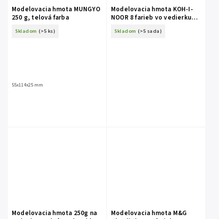
Modelovacia hmota MUNGYO
Modelovacia hmota KOH-I-
250 g, telová farba
NOOR 8 farieb vo vedierku
700g
Skladom
(>5 ks)
Skladom
(>5 sada)
55x114x25 mm
Modelovacia hmota 250g na
Modelovacia hmota M&G