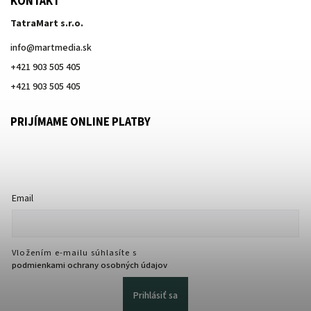
KONTAKT
TatraMart s.r.o.
info
@
martmedia.sk
+421 903 505 405
+421 903 505 405
PRIJÍMAME ONLINE PLATBY
Email
Vložením e-mailu súhlasíte s
podmienkami ochrany osobných údajov
Prihlásiť sa