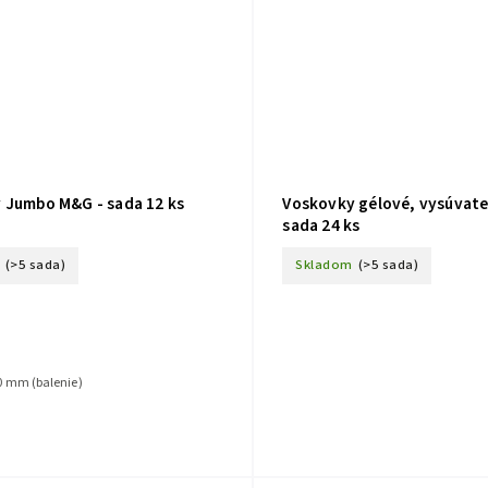
 Jumbo M&G - sada 12 ks
Voskovky gélové, vysúvate
sada 24 ks
(>5 sada)
Skladom
(>5 sada)
00 mm (balenie)