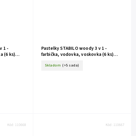
 1 -
Pastelky STABILO woody 3 v 1 -
a (6 ks)
farbička, vodovka, voskovka (6 ks)
Jednorožec
Skladom
(>5 sada)
Kód:
110668
Kód:
110667