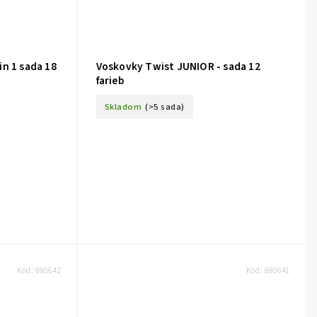
n 1 sada 18
Voskovky Twist JUNIOR - sada 12
farieb
Skladom
(>5 sada)
Kód:
880642
Kód:
880641