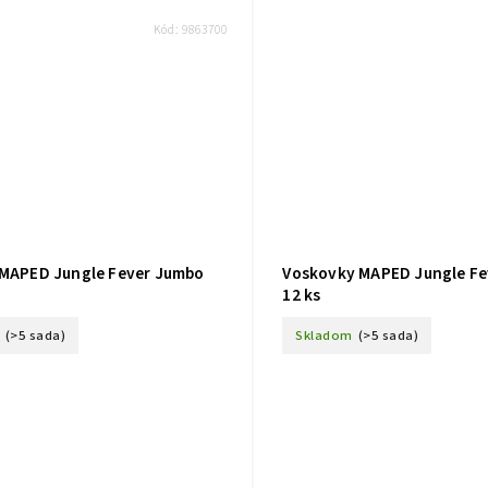
Kód:
9863700
 MAPED Jungle Fever Jumbo
Voskovky MAPED Jungle F
12 ks
(>5 sada)
Skladom
(>5 sada)