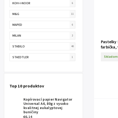
KOH-I-NOOR
6
M&G
11
MAPED
6
MILAN
2
Pastelky
STABILO
farbička,
40
Annivers
Skladom
STAEDTLER
1
Top 10 produktov
Kopírovací papier Navigator
Universal A4, 80g z vysoko
kvalitnej eukalyptovej
buničiny
€6,14