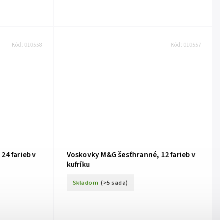
Kód:
010558
Kód:
010557
24 farieb v
Voskovky M&G šesťhranné, 12 farieb v
kufríku
Skladom
(>5 sada)