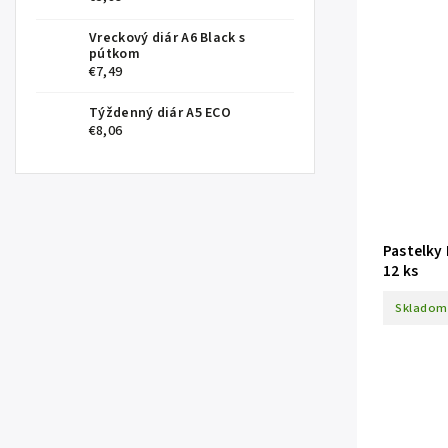
Vreckový diár A6 Black s
pútkom
€7,49
Týždenný diár A5 ECO
€8,06
Pastelky
12 ks
Skladom