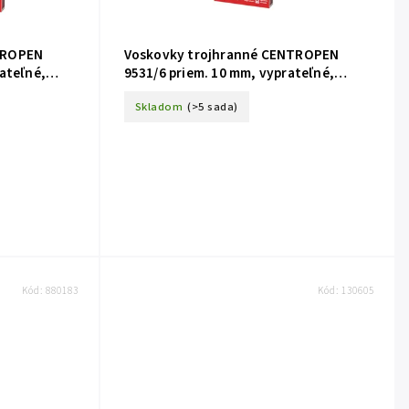
TROPEN
Voskovky trojhranné CENTROPEN
ateľné,
9531/6 priem. 10 mm, vyprateľné,
žiarivé farby
Skladom
(>5 sada)
Kód:
880183
Kód:
130605