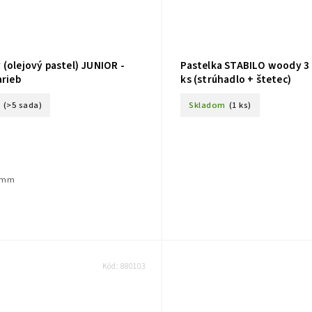
(olejový pastel) JUNIOR -
Pastelka STABILO woody 3 i
arieb
ks (strúhadlo + štetec)
(>5 sada)
Skladom
(1 ks)
7 mm
Kód:
880103