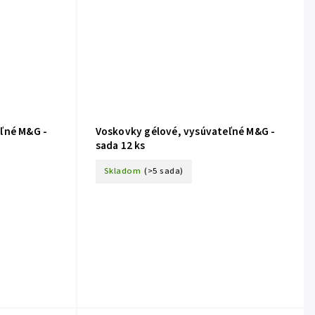
ľné M&G -
Voskovky gélové, vysúvateľné M&G -
sada 12 ks
Skladom
(>5 sada)