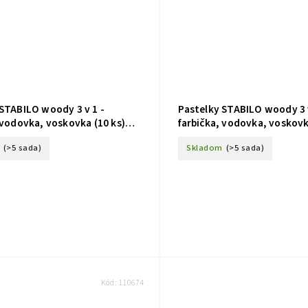
 STABILO woody 3 v 1 -
Pastelky STABILO woody 3 v
 vodovka, voskovka (10 ks)
farbička, vodovka, voskovk
ary
Tiger
(>5 sada)
Skladom
(>5 sada)
Kód:
110674