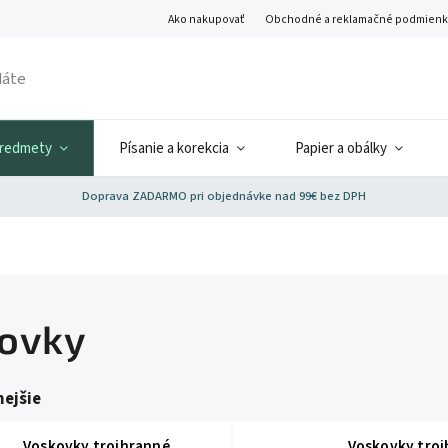
Ako nakupovať
Obchodné a reklamačné podmienk
predmety
Písanie a korekcia
Papier a obálky
Doprava ZADARMO pri objednávke nad 99€ bez DPH
ovky
ejšie
Voskovky trojhranné
Voskovky tro