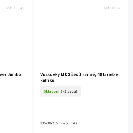
Kód:
9861400
Kód:
010560
ever Jumbo
Voskovky M&G šesťhranné, 48 farieb v
kufríku
Skladom
(>5 sada)
235x38x215 mm (kufrík)