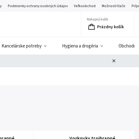
y
Podmienky ochrany osobných údajov
Veľkoobchod
Možnosti tlače
Príp
Nákupný košík
Prázdny košík
Kancelárske potreby
Hygiena a drogéria
Obchodné 
jhranné
Voskovky trojhranné