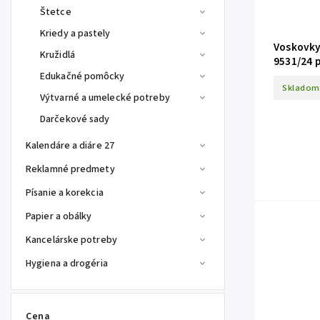
Štetce
Kriedy a pastely
Voskovk
Kružidlá
9531/24 
žiarivé f
Edukačné pomôcky
Skladom
Výtvarné a umelecké potreby
Darčekové sady
Kalendáre a diáre 27
Reklamné predmety
Písanie a korekcia
Papier a obálky
Kancelárske potreby
Hygiena a drogéria
Cena