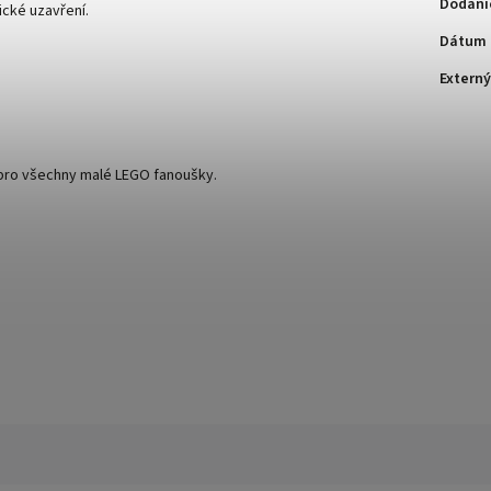
Dodani
ické uzavření.
Dátum 
Externý
 pro všechny malé LEGO fanoušky.