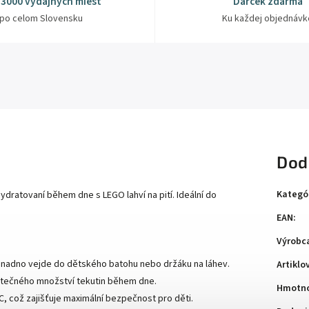
 3000 výdajných miest
Darček zdarma
po celom Slovensku
Ku každej objednávk
Dod
Kategó
dratovaní během dne s LEGO lahví na pití. Ideální do
EAN
:
Výrobc
nadno vejde do dětského batohu nebo držáku na láhev.
Artiklo
statečného množství tekutin během dne.
Hmotno
C, což zajišťuje maximální bezpečnost pro děti.