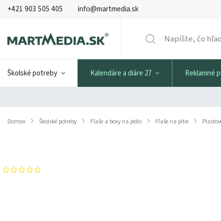
+421 903 505 405
info@martmedia.sk
Školské potreby
Kalendáre a diáre 27
Reklamné 
Domov
/
Školské potreby
/
Fľaše a boxy na jedlo
/
Fľaše na pitie
/
Plastov
Značka:
LEGO Storage
Neohodnotené