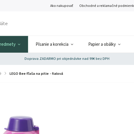
Ako nakupovať
Obchodné a reklamačné podmienk
predmety
Písanie a korekcia
Papier a obálky
Doprava ZADARMO pri objednávke nad 99€ bez DPH
é
/
LEGO Bee fľaša na pitie - fialová