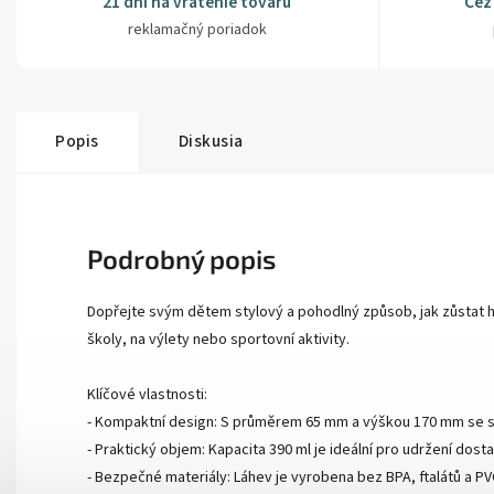
21 dní na vrátenie tovaru
Cez
reklamačný poriadok
Popis
Diskusia
Podrobný popis
Dopřejte svým dětem stylový a pohodlný způsob, jak zůstat hy
školy, na výlety nebo sportovní aktivity.
Klíčové vlastnosti:
- Kompaktní design: S průměrem 65 mm a výškou 170 mm se s
- Praktický objem: Kapacita 390 ml je ideální pro udržení do
- Bezpečné materiály: Láhev je vyrobena bez BPA, ftalátů a PV