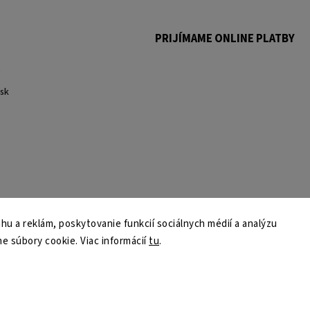
PRIJÍMAME ONLINE PLATBY
.
sk
u a reklám, poskytovanie funkcií sociálnych médií a analýzu
e súbory cookie. Viac informácií
tu
.
Copyright 2026
martmedia.sk
. Všetky práva vyhradené.
Upraviť nastavenie cookies
Vytvořil
Shoptet
| Design
Shoptak.cz