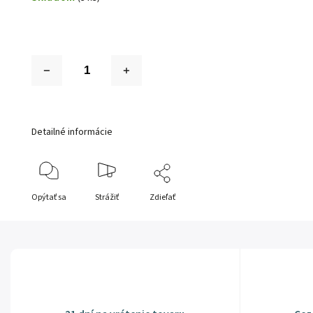
Detailné informácie
Opýtať sa
Strážiť
Zdieľať