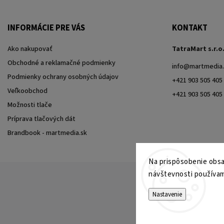
INFORMÁCIE PRE VÁS
KONTAKT
Ako nakupovať
TatraMart s.r.o
Obchodné a reklamačné podmienky
info
@
martmedia.
Podmienky ochrany osobných údajov
+421 903 505 405
Veľkoobchod
+421 903 505 405
Možnosti tlače
Príprava tlačových dát
Brandbook - martmedia.sk
Na prispôsobenie obsah
návštevnosti používam
Nastavenie