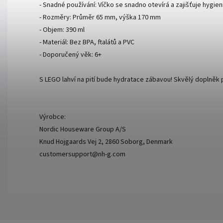
- Snadné používání: Víčko se snadno otevírá a zajišťuje hygien
- Rozměry: Průměr 65 mm, výška 170 mm
- Objem: 390 ml
- Materiál: Bez BPA, ftalátů a PVC
- Doporučený věk: 6+
S LEGO lahví na pití bude hydratace zábavou! Skvělý doplněk
Výrobce:
Nordic Houseware Group A/S
Knud Hojgaards Vej 2, 2860 Soborg, Denmark
customersupport@nh-g.com