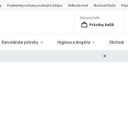
y
Podmienky ochrany osobných údajov
Veľkoobchod
Možnosti tlače
Príp
Nákupný košík
Prázdny košík
Kancelárske potreby
Hygiena a drogéria
Obchodné 