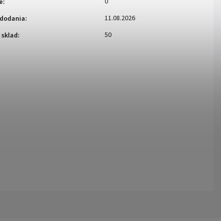
0
e
:
11.08.2026
dodania
:
50
 sklad
: