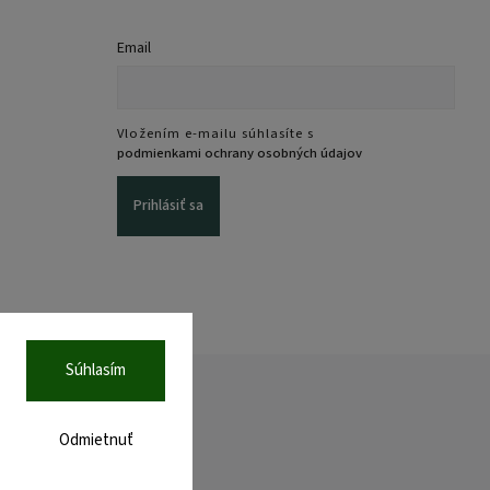
Email
Vložením e-mailu súhlasíte s
podmienkami ochrany osobných údajov
Prihlásiť sa
Súhlasím
Odmietnuť