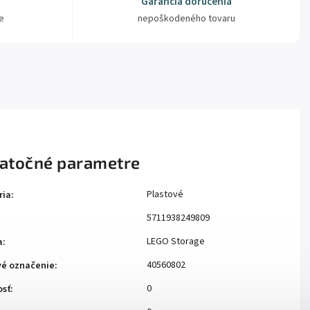
Garancia doručenia
e
nepoškodeného tovaru
atočné parametre
Plastové
ria
:
5711938249809
LEGO Storage
a
:
40560802
vé označenie
:
0
sť
: