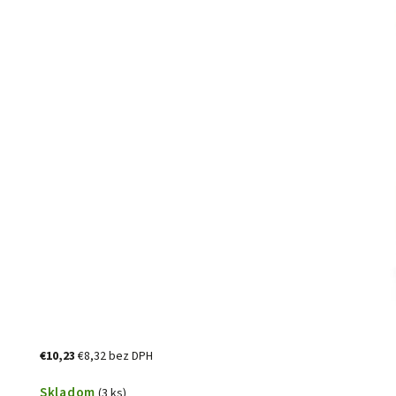
€10,23
€8,32 bez DPH
Skladom
(3 ks)