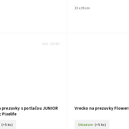
33 x 39 cm
Kód:
260401
a prezuvky s potlačou JUNIOR
Vrecko na prezuvky Flower
 Pixelife
(>5 ks)
Skladom
(>5 ks)