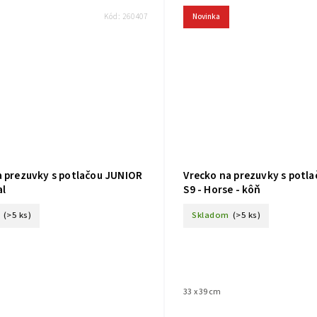
Kód:
260407
Novinka
a prezuvky s potlačou JUNIOR
Vrecko na prezuvky s potl
al
S9 - Horse - kôň
(>5 ks)
Skladom
(>5 ks)
33 x 39 cm