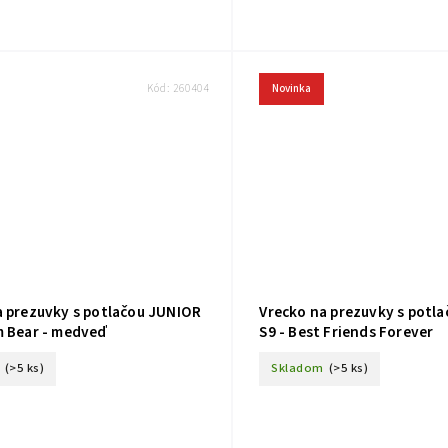
Kód:
260404
Novinka
a prezuvky s potlačou JUNIOR
Vrecko na prezuvky s potl
m Bear - medveď
S9 - Best Friends Forever
(>5 ks)
Skladom
(>5 ks)