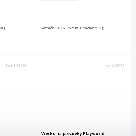
0 g
Rozměr: 300*370*5 mm, Hmotnost: 60 g
Kód:
8-87826
Kód:
8-50726
Vrecko na prezuvky Playworld