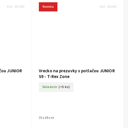
Kód:
260406
Novinka
Kód:
260405
ačou JUNIOR
Vrecko na prezuvky s potlačou JUNIOR
S9 - T-Rex Zone
Skladom
(>5 ks)
33 x 39 cm