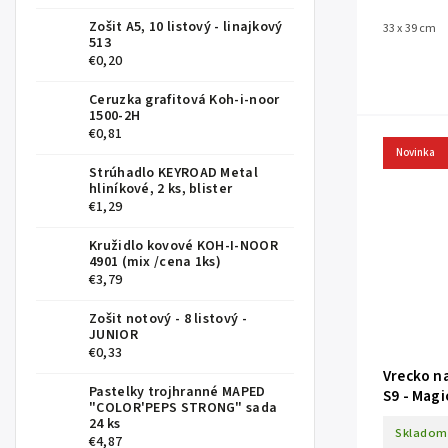
Zošit A5, 10 listový - linajkový
33 x 39 cm
513
€0,20
Ceruzka grafitová Koh-i-noor
1500-2H
€0,81
Novinka
Strúhadlo KEYROAD Metal
hliníkové, 2 ks, blister
€1,29
Kružidlo kovové KOH-I-NOOR
4901 (mix /cena 1ks)
€3,79
Zošit notový - 8 listový -
JUNIOR
€0,33
Vrecko n
Pastelky trojhranné MAPED
S9 - Magic
"COLOR'PEPS STRONG" sada
24 ks
Skladom
€4,87