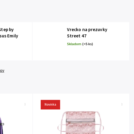
Step by
Vrecko na prezuvky
sus Emily
Street 47
Skladom
(>5 ks)
tov
Kód:
232723
Novinka
Kód:
TTS410833