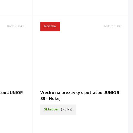
Kód:
260403
Novinka
Kód:
260402
ačou JUNIOR
Vrecko na prezuvky s potlačou JUNIOR
S9 - Hokej
Skladom
(>5 ks)