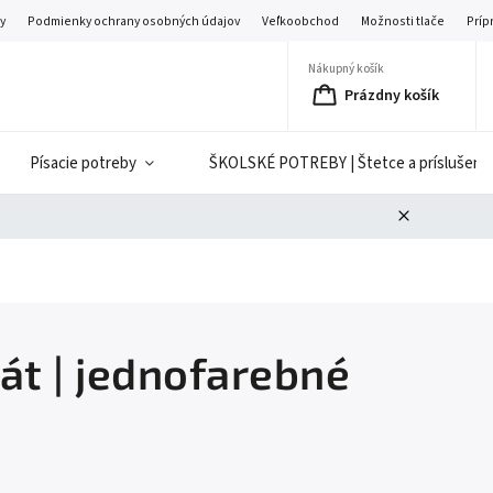
y
Podmienky ochrany osobných údajov
Veľkoobchod
Možnosti tlače
Príp
Nákupný košík
Prázdny košík
Písacie potreby
ŠKOLSKÉ POTREBY | Štetce a príslušenst
át | jednofarebné