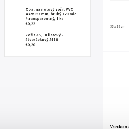
Obal na notový zošit PVC
432x157 mm, hrubý 120 mic
/transparentný, 1 ks
€0,22
33 x 39 cm
Zošit A5, 10 listový -
štvorčekový 5110
€0,20
Vrecko na