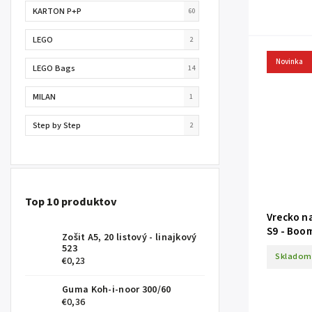
KARTON P+P
60
LEGO
2
Novinka
LEGO Bags
14
MILAN
1
Step by Step
2
Top 10 produktov
Vrecko n
S9 - Boo
Zošit A5, 20 listový - linajkový
523
Skladom
€0,23
Guma Koh-i-noor 300/60
€0,36