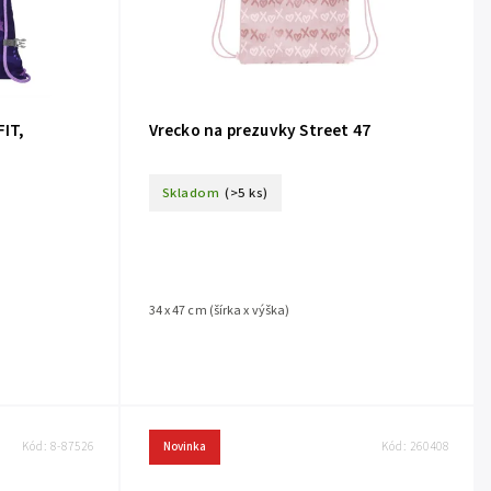
FIT,
Vrecko na prezuvky Street 47
Skladom
(>5 ks)
34 x 47 cm (šírka x výška)
Kód:
8-87526
Novinka
Kód:
260408