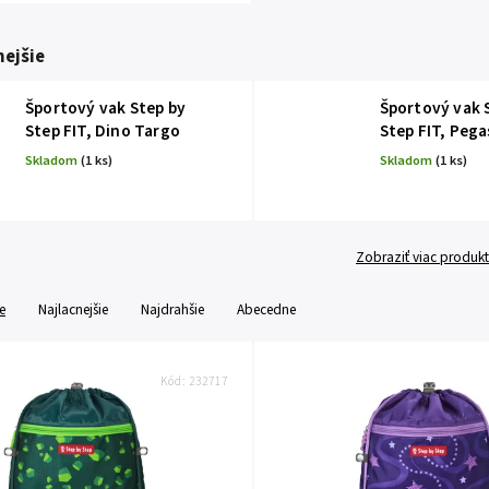
ejšie
Športový vak Step by
Športový vak 
Step FIT, Dino Targo
Step FIT, Pega
Skladom
(1 ks)
Skladom
(1 ks)
Zobraziť viac produk
e
Najlacnejšie
Najdrahšie
Abecedne
Kód:
232717