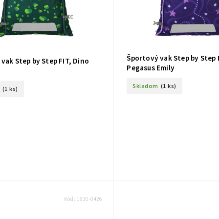
Športový vak Step by Step 
vak Step by Step FIT, Dino
Pegasus Emily
Skladom
(1 ks)
(1 ks)
Kód:
1830-0426