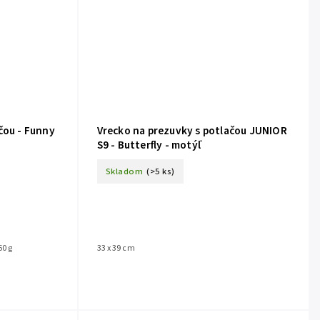
čou - Funny
Vrecko na prezuvky s potlačou JUNIOR
S9 - Butterfly - motýľ
Skladom
(>5 ks)
0 g
33 x 39 cm