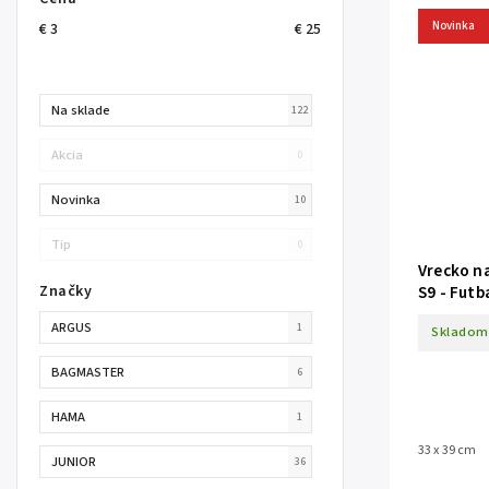
Novinka
€
3
€
25
Na sklade
122
Akcia
0
Novinka
10
Tip
0
Vrecko n
Značky
S9 - Futb
ARGUS
1
Skladom
BAGMASTER
6
HAMA
1
33 x 39 cm
JUNIOR
36