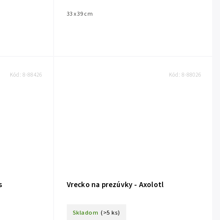
33 x 39 cm
Kód:
8-88426
Kód:
8-88026
s
Vrecko na prezúvky - Axolotl
Skladom
(>5 ks)