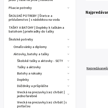
jedlo | fľaše na pitie | hliníkové
Písacie potreby
Najpredávan
ŠKOLSKÉ POTREBY | Štetce a
príslušenstvo | s nádobkou na vodu
TAŠKY A BATOHY | Doplnky k taškám a
batohom | priehradky do tašky
Školské potreby
Omaľovánky a diplomy
Aktovky, batohy a tašky
Školské tašky a aktovky - SETY
Tašky a aktovky
Najpredávanejši
Batohy a ruksaky
Doplnky
Dáždniky a pršiplášte
Vrecká na prezuvky/cez chrbát |
jednofarebné
Vrecká na prezuvky/cez chrbát | s
potlačou