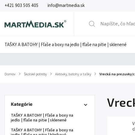
+421 903 505 405
info@martmedia.sk
TAŠKY A BATOHY | Fľaše a boxy na jedlo | fľaše na pitie | sklenené
Domov
/
Školské potreby
/
Aktovky, batohy a tašky
/
Vrecká na prezuvky/c
Vrec
Kategórie
TAŠKY A BATOHY | Fľaše a boxy na
jedlo | fľaše na pitie | sklenené
V
c
TAŠKY A BATOHY | Fľaše a boxy na