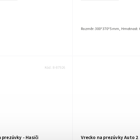
Rozměr: 300*370*5 mm, Hmotnost: 6
Kód:
8-87926
 prezúvky - Hasiči
Vrecko na prezúvky Auto 2