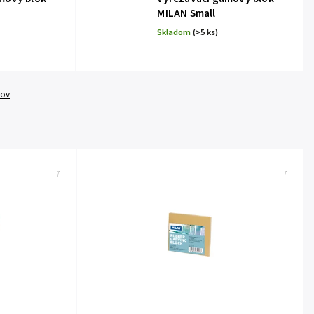
MILAN Small
Skladom
(>5 ks)
tov
Kód:
GNM155907
Kód:
GNM90787