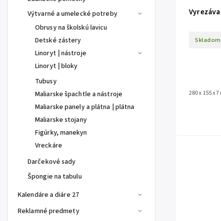
Vyrezáva
Výtvarné a umelecké potreby
Obrusy na školskú lavicu
Skladom
Detské zástery
Linoryt | nástroje
Linoryt | bloky
Tubusy
280 x 155 x 
Maliarske špachtle a nástroje
Maliarske panely a plátna | plátna
Maliarske stojany
Figúrky, manekyn
Vreckáre
Darčekové sady
Špongie na tabulu
Kalendáre a diáre 27
Reklamné predmety