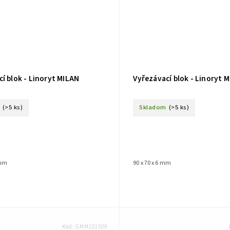
í blok - Linoryt MILAN
Vyřezávací blok - Linoryt 
(>5 ks)
Skladom
(>5 ks)
 mm
90 x 70 x 6 mm
Kód:
GMM101509