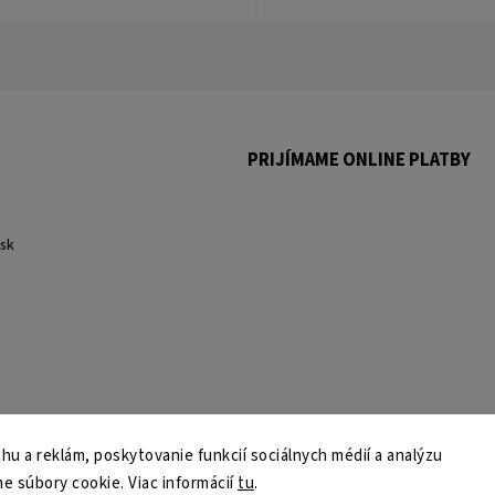
PRIJÍMAME ONLINE PLATBY
.
sk
u a reklám, poskytovanie funkcií sociálnych médií a analýzu
e súbory cookie. Viac informácií
tu
.