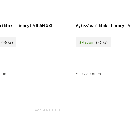
í blok - Linoryt MILAN XXL
Vyřezávací blok - Linoryt 
(>5 ks)
Skladom
(>5 ks)
6 mm
300 x 220 x 6 mm
Kód:
GPM1509006