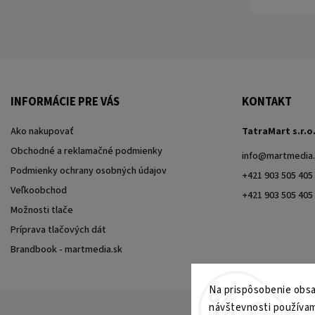
INFORMÁCIE PRE VÁS
KONTAKT
Ako nakupovať
TatraMart s.r.o
Obchodné a reklamačné podmienky
info
@
martmedia.
Podmienky ochrany osobných údajov
+421 903 505 405
Veľkoobchod
+421 903 505 405
Možnosti tlače
Príprava tlačových dát
Brandbook - martmedia.sk
Na prispôsobenie obsah
návštevnosti používam