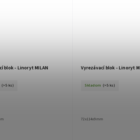
í blok - Linoryt MILAN
Vyrezávací blok - Linoryt M
(>5 ks)
Skladom
(>5 ks)
mm
72x114x9 mm