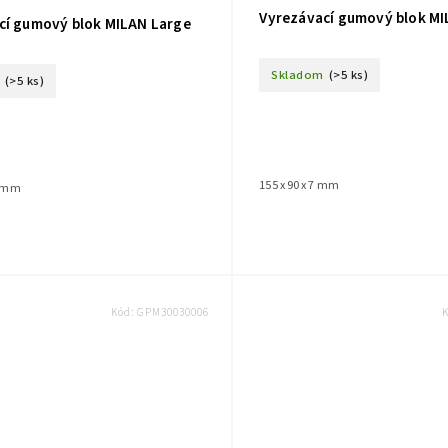
Vyrezávací gumový blok M
cí gumový blok MILAN Large
Skladom
(>5 ks)
(>5 ks)
155 x 90 x 7 mm
7 mm
Kód:
GPM30030006