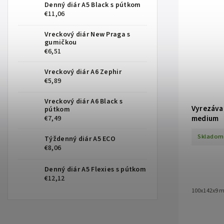
Denný diár A5 Black s pútkom
€11,06
Vreckový diár New Praga s
gumičkou
€6,51
Vreckový diár A6 Zephir
€5,89
Vreckový diár A6 Black s
Vyrezávac
pútkom
medium
€7,49
Skladom
Týždenný diár A5 ECO
€8,06
Denný diár A5 Flexies s pútkom
€12,12
100x142x9 