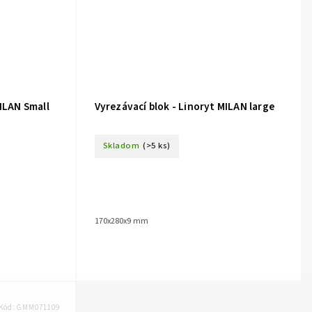
MILAN Small
Vyrezávací blok - Linoryt MILAN large
Skladom
(>5 ks)
170x280x9 mm
Kód:
GMM071109