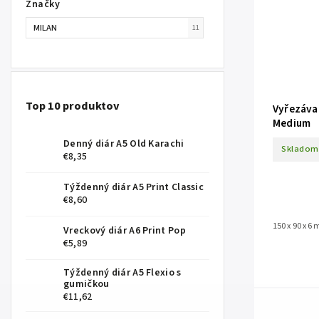
Značky
MILAN
11
Top 10 produktov
Vyřezávac
Medium
Denný diár A5 Old Karachi
Skladom
€8,35
Týždenný diár A5 Print Classic
€8,60
150 x 90 x 6
Vreckový diár A6 Print Pop
€5,89
Týždenný diár A5 Flexio s
gumičkou
€11,62