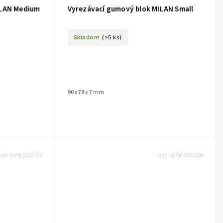
ILAN Medium
Vyrezávací gumový blok MILAN Small
Skladom
(>5 ks)
90 x 78 x 7 mm
Kód:
GPM3002206
Kód:
GPM2801506