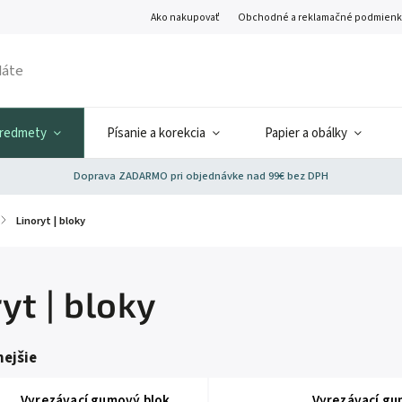
Ako nakupovať
Obchodné a reklamačné podmienk
predmety
Písanie a korekcia
Papier a obálky
Doprava ZADARMO pri objednávke nad 99€ bez DPH
/
Linoryt | bloky
yt | bloky
ejšie
Vyrezávací gumový blok
Vyrezávací gu