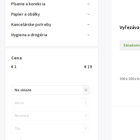
Písanie a korekcia
Papier a obálky
Kancelárske potreby
Vyřezávac
Hygiena a drogéria
Skladom
Cena
€
1
€
19
300 x 300 x 
Na sklade
11
Akcia
0
Novinka
0
Tip
0