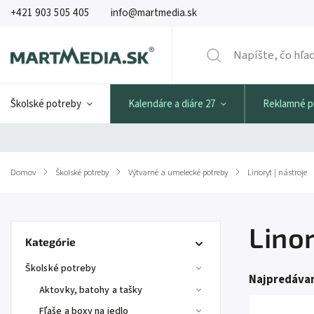
+421 903 505 405
info@martmedia.sk
Školské potreby
Kalendáre a diáre 27
Reklamné 
Domov
/
Školské potreby
/
Výtvarné a umelecké potreby
/
Linoryt | nástroje
Linor
Kategórie
Školské potreby
Najpredávan
Aktovky, batohy a tašky
Fľaše a boxy na jedlo