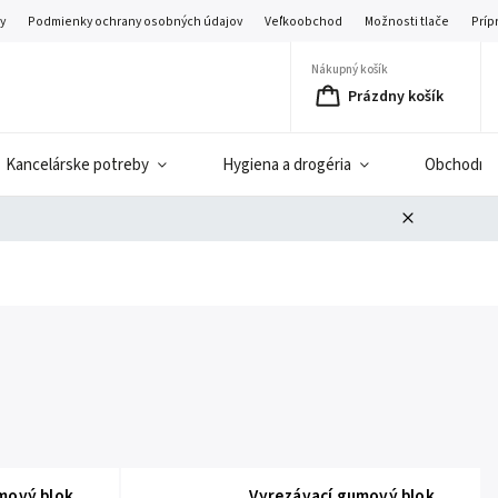
y
Podmienky ochrany osobných údajov
Veľkoobchod
Možnosti tlače
Príp
Nákupný košík
Prázdny košík
Kancelárske potreby
Hygiena a drogéria
Obchodné 
mový blok
Vyrezávací gumový blok