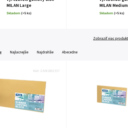
MILAN Large
MILAN Medium
Skladom
(>5 ks)
Skladom
(>5 ks)
Zobraziť viac produk
e
Najlacnejšie
Najdrahšie
Abecedne
Kód:
GNM2801557