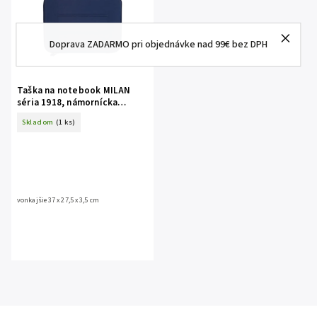
Doprava ZADARMO pri objednávke nad 99€ bez DPH
Taška na notebook MILAN
séria 1918, námornícka
modrá, polovystužená 14"
Skladom
(1 ks)
vonkajšie 37 x 27,5 x 3,5 cm