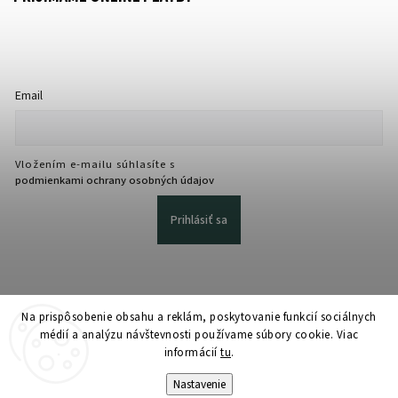
Email
Vložením e-mailu súhlasíte s
podmienkami ochrany osobných údajov
Prihlásiť sa
Na prispôsobenie obsahu a reklám, poskytovanie funkcií sociálnych
médií a analýzu návštevnosti používame súbory cookie. Viac
informácií
tu
.
Copyright 2026
martmedia.sk
. Všetky práva vyhradené.
Upraviť nastavenie cookies
Nastavenie