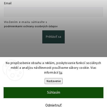
Email
Vložením e-mailu súhlasíte s
podmienkami ochrany osobných údajov
Prihlásiť sa
Na prispôsobenie obsahu a reklám, poskytovanie funkcií sociálnych
médií a analýzu návštevnosti používame súbory cookie. Viac
informácií
tu
.
Copyright 2026
martmedia.sk
. Všetky práva vyhradené.
Upraviť nastavenie cookies
Nastavenie
Vytvořil
Shoptet
| Design
Shoptak.cz
Súhlasím
Odmietnuť