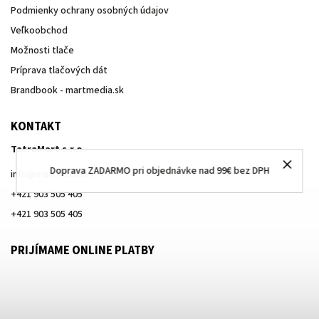
Podmienky ochrany osobných údajov
Veľkoobchod
Možnosti tlače
Príprava tlačových dát
Brandbook - martmedia.sk
KONTAKT
TatraMart s.r.o.
Doprava ZADARMO pri objednávke nad 99€ bez DPH
info
@
martmedia.sk
+421 903 505 405
+421 903 505 405
PRIJÍMAME ONLINE PLATBY